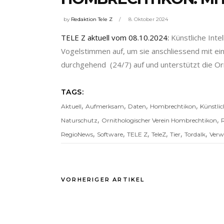
by
Redaktion Tele Z
8. Oktober 2024
TELE Z aktuell vom 08.10.2024:
Künstliche Inte
Vogelstimmen auf, um sie anschliessend mit ei
durchgehend (24/7) auf und unterstützt die Orn
TAGS:
,
,
,
,
Aktuell
Aufmerksam
Daten
Hombrechtikon
Künstlic
,
,
Naturschutz
Ornithologischer Verein Hombrechtikon
,
,
,
,
,
,
RegioNews
Software
TELE Z
TeleZ
Tier
Tordalk
Verw
VORHERIGER ARTIKEL