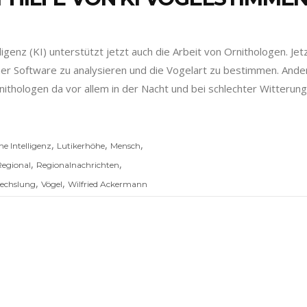
lligenz (KI) unterstützt jetzt auch die Arbeit von Ornithologen. Jet
ner Software zu analysieren und die Vogelart zu bestimmen. And
ithologen da vor allem in der Nacht und bei schlechter Witterun
,
,
,
he Intelligenz
Lutikerhöhe
Mensch
,
,
Regional
Regionalnachrichten
,
,
echslung
Vögel
Wilfried Ackermann