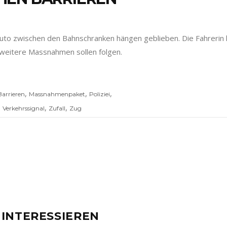
 Auto zwischen den Bahnschranken hängen geblieben. Die Fahrerin
, weitere Massnahmen sollen folgen.
,
,
,
Barrieren
Massnahmenpaket
Poliziei
,
,
,
Verkehrssignal
Zufall
Zug
 INTERESSIEREN