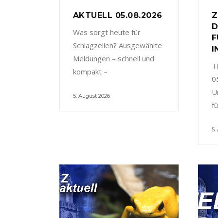
AKTUELL 05.08.2026
Z
D
Was sorgt heute für
F
Schlagzeilen? Ausgewählte
I
Meldungen – schnell und
T
kompakt –
0
U
5. August 2026
f
5.