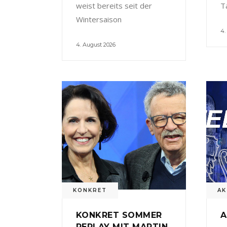
weist bereits seit der
T
Wintersaison
4.
4. August 2026
KONKRET
AK
KONKRET SOMMER
A
REPLAY MIT MARTIN