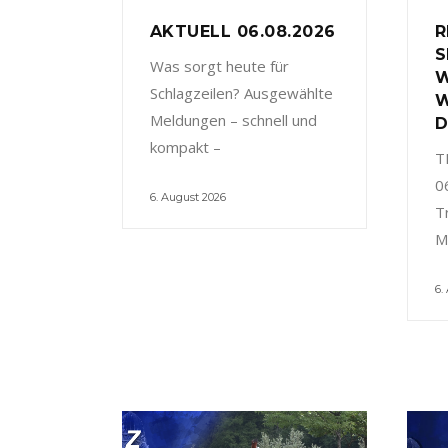
AKTUELL 06.08.2026
R
S
Was sorgt heute für
W
Schlagzeilen? Ausgewählte
W
Meldungen – schnell und
D
kompakt –
T
0
6. August 2026
T
M
6.