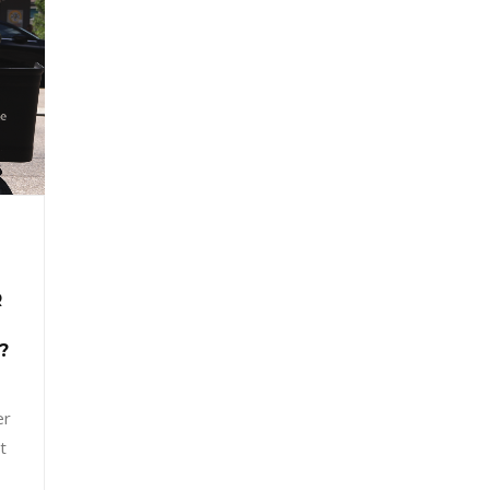
R
?
er
t