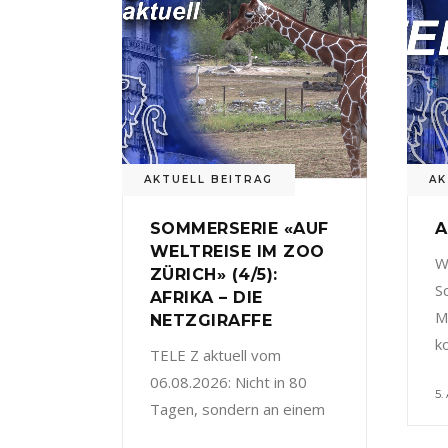
AKTUELL BEITRAG
AK
SOMMERSERIE «AUF
A
WELTREISE IM ZOO
W
ZÜRICH» (4/5):
S
AFRIKA – DIE
M
NETZGIRAFFE
k
TELE Z aktuell vom
06.08.2026: Nicht in 80
5.
Tagen, sondern an einem