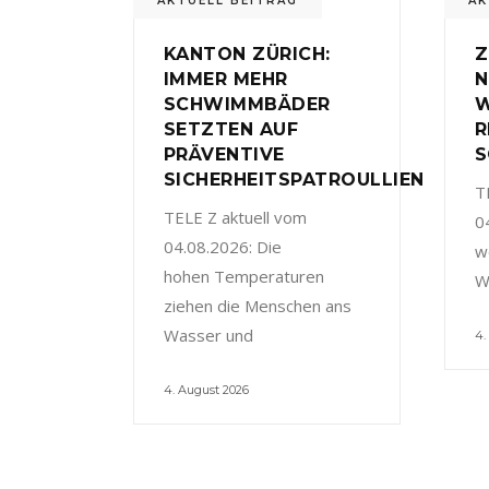
AKTUELL BEITRAG
AK
KANTON ZÜRICH:
Z
IMMER MEHR
N
SCHWIMMBÄDER
W
SETZTEN AUF
R
PRÄVENTIVE
S
SICHERHEITSPATROULLIEN
T
TELE Z aktuell vom
0
04.08.2026: Die
w
hohen Temperaturen
W
ziehen die Menschen ans
Wasser und
4.
4. August 2026