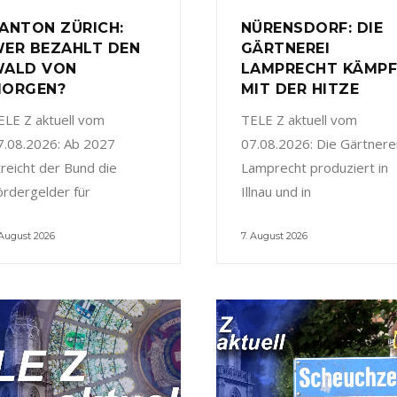
ANTON ZÜRICH:
NÜRENSDORF: DIE
ER BEZAHLT DEN
GÄRTNEREI
ALD VON
LAMPRECHT KÄMP
ORGEN?
MIT DER HITZE
ELE Z aktuell vom
TELE Z aktuell vom
7.08.2026: Ab 2027
07.08.2026: Die Gärtnere
treicht der Bund die
Lamprecht produziert in
ördergelder für
Illnau und in
 August 2026
7. August 2026