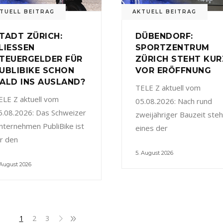
TUELL BEITRAG
AKTUELL BEITRAG
TADT ZÜRICH:
DÜBENDORF:
LIESSEN
SPORTZENTRUM
TEUERGELDER FÜR
ZÜRICH STEHT KUR
UBLIBIKE SCHON
VOR ERÖFFNUNG
ALD INS AUSLAND?
TELE Z aktuell vom
ELE Z aktuell vom
05.08.2026: Nach rund
5.08.2026: Das Schweizer
zweijähriger Bauzeit steh
nternehmen PubliBike ist
eines der
ür den
5. August 2026
 August 2026
1
2
3