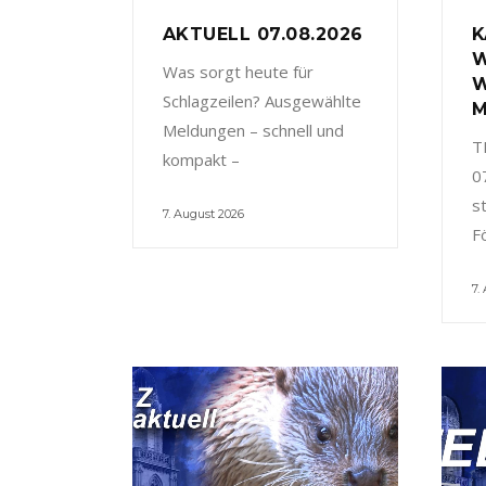
AKTUELL 07.08.2026
K
W
Was sorgt heute für
W
Schlagzeilen? Ausgewählte
M
Meldungen – schnell und
T
kompakt –
0
s
7. August 2026
F
7.