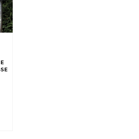
IE
SSE