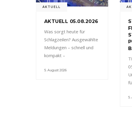
AKTUELL
AK
AKTUELL 05.08.2026
S
F
Was sorgt heute für
S
Schlagzeilen? Ausgewählte
P
Meldungen – schnell und
B
kompakt –
T
0
5. August 2026
U
f
5.