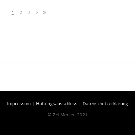
1
2
3
Impressum
|
Haftungsausschluss
|
Datenschutzerklärung
©
ZH Medien 2021