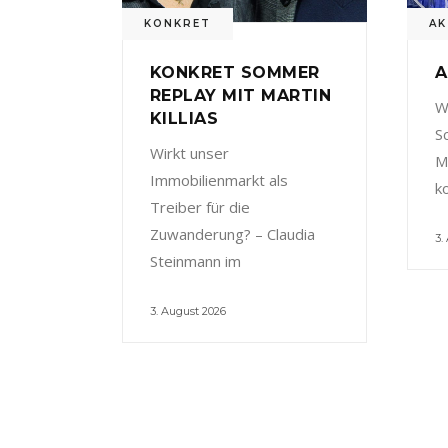
KONKRET
AK
KONKRET SOMMER
A
REPLAY MIT MARTIN
W
KILLIAS
S
Wirkt unser
M
Immobilienmarkt als
k
Treiber für die
Zuwanderung? – Claudia
3.
Steinmann im
3. August 2026