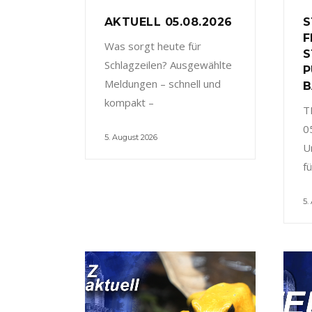
AKTUELL 05.08.2026
S
F
Was sorgt heute für
S
Schlagzeilen? Ausgewählte
P
Meldungen – schnell und
B
kompakt –
T
0
5. August 2026
U
f
5.