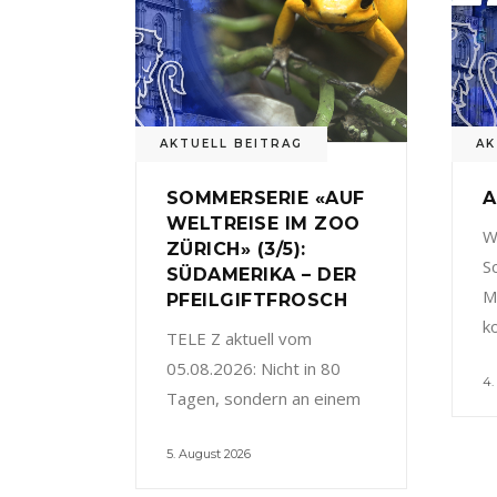
AKTUELL BEITRAG
AK
SOMMERSERIE «AUF
A
WELTREISE IM ZOO
W
ZÜRICH» (3/5):
S
SÜDAMERIKA – DER
M
PFEILGIFTFROSCH
k
TELE Z aktuell vom
05.08.2026: Nicht in 80
4.
Tagen, sondern an einem
5. August 2026