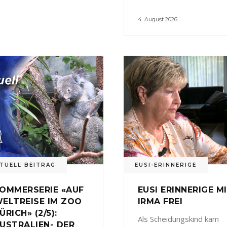
4. August 2026
TUELL BEITRAG
EUSI-ERINNERIGE
OMMERSERIE «AUF
EUSI ERINNERIGE M
ELTREISE IM ZOO
IRMA FREI
ÜRICH» (2/5):
Als Scheidungskind kam
USTRALIEN- DER