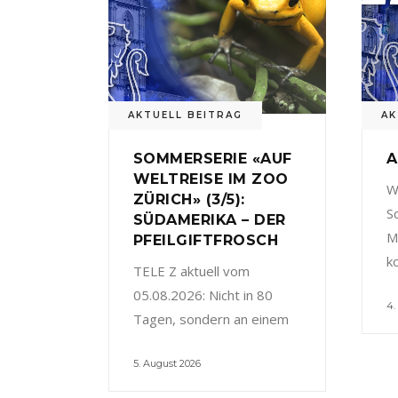
AKTUELL BEITRAG
AK
SOMMERSERIE «AUF
A
WELTREISE IM ZOO
W
ZÜRICH» (3/5):
S
SÜDAMERIKA – DER
M
PFEILGIFTFROSCH
k
TELE Z aktuell vom
05.08.2026: Nicht in 80
4.
Tagen, sondern an einem
5. August 2026