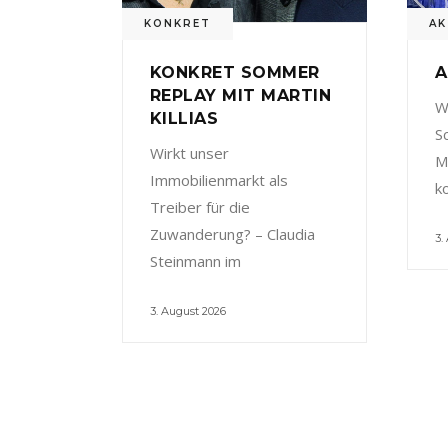
KONKRET
AK
KONKRET SOMMER
A
REPLAY MIT MARTIN
W
KILLIAS
S
Wirkt unser
M
Immobilienmarkt als
k
Treiber für die
Zuwanderung? – Claudia
3.
Steinmann im
3. August 2026