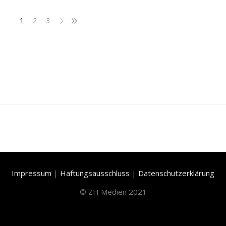
1
2
3
Impressum
|
Haftungsausschluss
|
Datenschutzerklärung
©
ZH Medien 2021