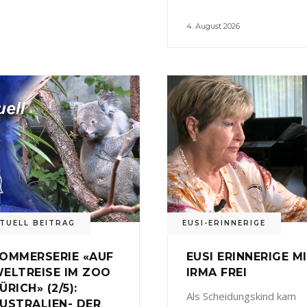
4. August 2026
TUELL BEITRAG
EUSI-ERINNERIGE
OMMERSERIE «AUF
EUSI ERINNERIGE M
ELTREISE IM ZOO
IRMA FREI
ÜRICH» (2/5):
Als Scheidungskind kam
USTRALIEN- DER