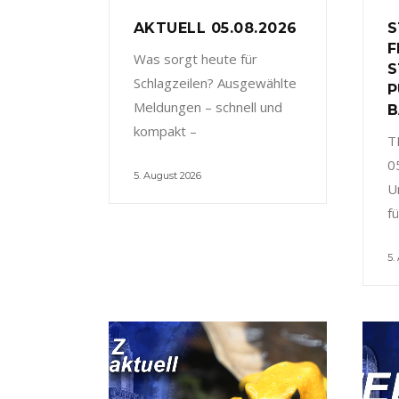
AKTUELL 05.08.2026
S
F
Was sorgt heute für
S
Schlagzeilen? Ausgewählte
P
Meldungen – schnell und
B
kompakt –
T
0
5. August 2026
U
f
5.