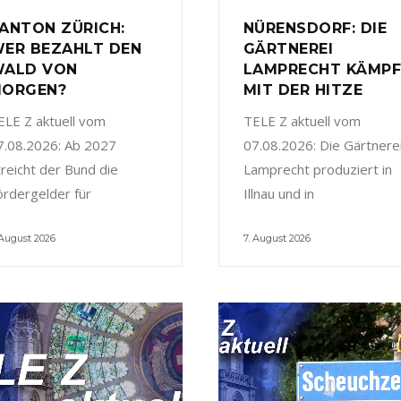
ANTON ZÜRICH:
NÜRENSDORF: DIE
ER BEZAHLT DEN
GÄRTNEREI
ALD VON
LAMPRECHT KÄMP
ORGEN?
MIT DER HITZE
ELE Z aktuell vom
TELE Z aktuell vom
7.08.2026: Ab 2027
07.08.2026: Die Gärtnere
treicht der Bund die
Lamprecht produziert in
ördergelder für
Illnau und in
 August 2026
7. August 2026