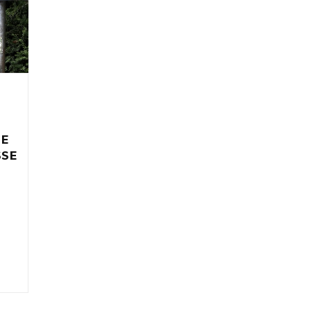
IE
SSE