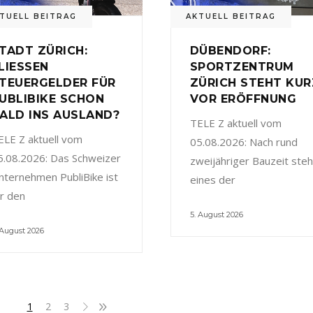
TUELL BEITRAG
AKTUELL BEITRAG
TADT ZÜRICH:
DÜBENDORF:
LIESSEN
SPORTZENTRUM
TEUERGELDER FÜR
ZÜRICH STEHT KUR
UBLIBIKE SCHON
VOR ERÖFFNUNG
ALD INS AUSLAND?
TELE Z aktuell vom
ELE Z aktuell vom
05.08.2026: Nach rund
5.08.2026: Das Schweizer
zweijähriger Bauzeit steh
nternehmen PubliBike ist
eines der
ür den
5. August 2026
 August 2026
1
2
3