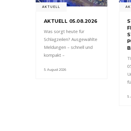
AKTUELL
AK
AKTUELL 05.08.2026
S
F
Was sorgt heute für
S
Schlagzeilen? Ausgewählte
P
Meldungen – schnell und
B
kompakt –
T
0
5. August 2026
U
f
5.