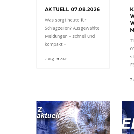
AKTUELL 07.08.2026
K
W
Was sorgt heute für
W
Schlagzeilen? Ausgewählte
M
Meldungen – schnell und
T
kompakt –
0
s
7. August 2026
F
7.