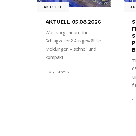
AKTUELL
AK
AKTUELL 05.08.2026
S
F
Was sorgt heute für
S
Schlagzeilen? Ausgewählte
P
Meldungen – schnell und
B
kompakt –
T
0
5. August 2026
U
f
5.