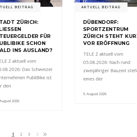
TUELL BEITRAG
AKTUELL BEITRAG
TADT ZÜRICH:
DÜBENDORF:
LIESSEN
SPORTZENTRUM
TEUERGELDER FÜR
ZÜRICH STEHT KUR
UBLIBIKE SCHON
VOR ERÖFFNUNG
ALD INS AUSLAND?
TELE Z aktuell vom
ELE Z aktuell vom
05.08.2026: Nach rund
5.08.2026: Das Schweizer
zweijähriger Bauzeit steh
nternehmen PubliBike ist
eines der
ür den
5. August 2026
 August 2026
1
2
3