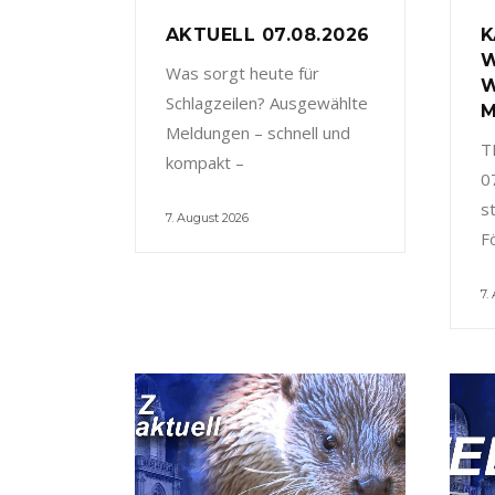
AKTUELL 07.08.2026
K
W
Was sorgt heute für
W
Schlagzeilen? Ausgewählte
M
Meldungen – schnell und
T
kompakt –
0
s
7. August 2026
F
7.