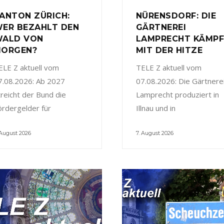
ANTON ZÜRICH:
NÜRENSDORF: DIE
ER BEZAHLT DEN
GÄRTNEREI
ALD VON
LAMPRECHT KÄMP
ORGEN?
MIT DER HITZE
ELE Z aktuell vom
TELE Z aktuell vom
7.08.2026: Ab 2027
07.08.2026: Die Gärtnere
treicht der Bund die
Lamprecht produziert in
ördergelder für
Illnau und in
 August 2026
7. August 2026