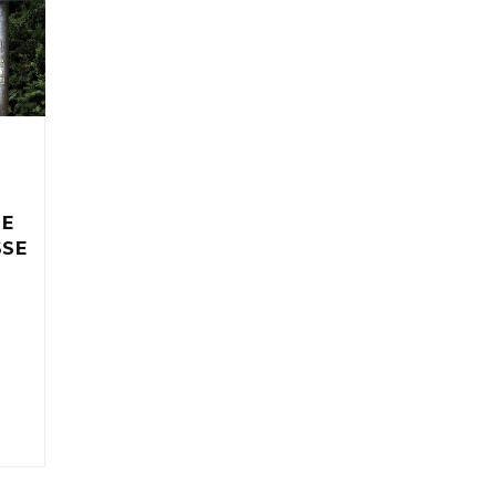
IE
SSE