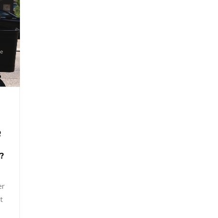
R
?
er
t