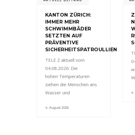
AKTUELL BEITRAG
AK
KANTON ZÜRICH:
Z
IMMER MEHR
N
SCHWIMMBÄDER
W
SETZTEN AUF
R
PRÄVENTIVE
S
SICHERHEITSPATROULLIEN
T
TELE Z aktuell vom
0
04.08.2026: Die
w
hohen Temperaturen
W
ziehen die Menschen ans
Wasser und
4.
4. August 2026