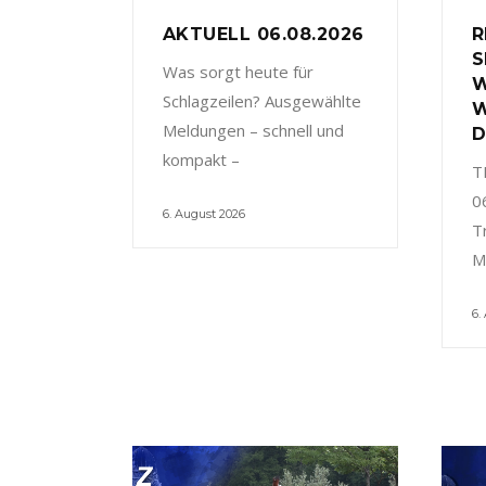
AKTUELL 06.08.2026
R
S
Was sorgt heute für
W
Schlagzeilen? Ausgewählte
W
Meldungen – schnell und
D
kompakt –
T
0
6. August 2026
T
M
6.