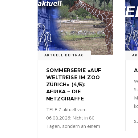
AKTUELL BEITRAG
AK
SOMMERSERIE «AUF
A
WELTREISE IM ZOO
W
ZÜRICH» (4/5):
S
AFRIKA – DIE
M
NETZGIRAFFE
k
TELE Z aktuell vom
06.08.2026: Nicht in 80
5.
Tagen, sondern an einem