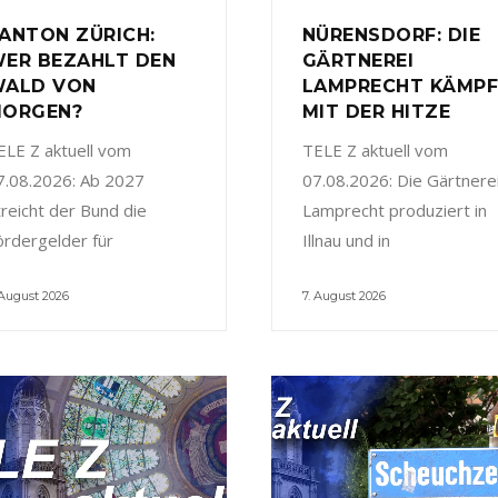
ANTON ZÜRICH:
NÜRENSDORF: DIE
ER BEZAHLT DEN
GÄRTNEREI
ALD VON
LAMPRECHT KÄMP
ORGEN?
MIT DER HITZE
ELE Z aktuell vom
TELE Z aktuell vom
7.08.2026: Ab 2027
07.08.2026: Die Gärtnere
treicht der Bund die
Lamprecht produziert in
ördergelder für
Illnau und in
 August 2026
7. August 2026