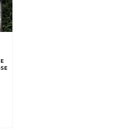
IE
SSE