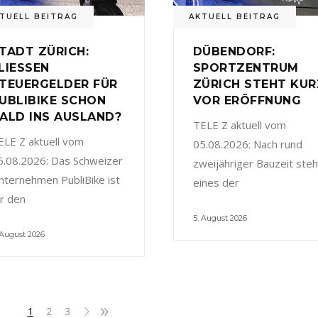
TUELL BEITRAG
AKTUELL BEITRAG
TADT ZÜRICH:
DÜBENDORF:
LIESSEN
SPORTZENTRUM
TEUERGELDER FÜR
ZÜRICH STEHT KUR
UBLIBIKE SCHON
VOR ERÖFFNUNG
ALD INS AUSLAND?
TELE Z aktuell vom
ELE Z aktuell vom
05.08.2026: Nach rund
5.08.2026: Das Schweizer
zweijähriger Bauzeit steh
nternehmen PubliBike ist
eines der
ür den
5. August 2026
 August 2026
1
2
3