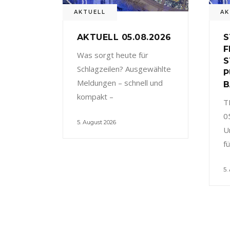
AKTUELL
AK
AKTUELL 05.08.2026
S
F
Was sorgt heute für
S
Schlagzeilen? Ausgewählte
P
Meldungen – schnell und
B
kompakt –
T
0
5. August 2026
U
f
5.