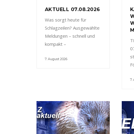
AKTUELL 07.08.2026
K
W
Was sorgt heute für
W
Schlagzeilen? Ausgewählte
M
Meldungen – schnell und
T
kompakt –
0
s
7. August 2026
F
7.