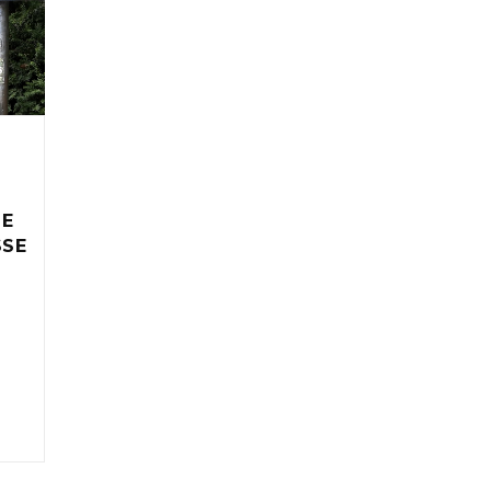
IE
SSE