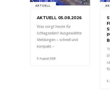
AKTUELL
AK
AKTUELL 05.08.2026
S
F
Was sorgt heute für
S
Schlagzeilen? Ausgewählte
P
Meldungen – schnell und
B
kompakt –
T
0
5. August 2026
U
f
5.