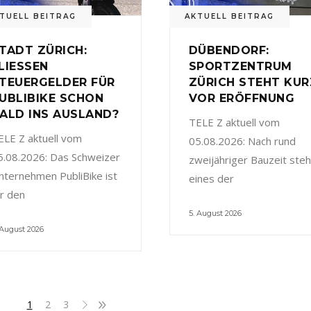
TUELL BEITRAG
AKTUELL BEITRAG
TADT ZÜRICH:
DÜBENDORF:
LIESSEN
SPORTZENTRUM
TEUERGELDER FÜR
ZÜRICH STEHT KUR
UBLIBIKE SCHON
VOR ERÖFFNUNG
ALD INS AUSLAND?
TELE Z aktuell vom
ELE Z aktuell vom
05.08.2026: Nach rund
5.08.2026: Das Schweizer
zweijähriger Bauzeit steh
nternehmen PubliBike ist
eines der
ür den
5. August 2026
 August 2026
1
2
3