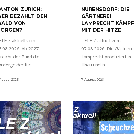
ANTON ZÜRICH:
NÜRENSDORF: DIE
ER BEZAHLT DEN
GÄRTNEREI
ALD VON
LAMPRECHT KÄMP
ORGEN?
MIT DER HITZE
ELE Z aktuell vom
TELE Z aktuell vom
7.08.2026: Ab 2027
07.08.2026: Die Gärtnere
treicht der Bund die
Lamprecht produziert in
ördergelder für
Illnau und in
 August 2026
7. August 2026