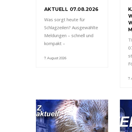
AKTUELL 07.08.2026
K
W
Was sorgt heute für
W
Schlagzeilen? Ausgewählte
M
Meldungen – schnell und
T
kompakt –
0
s
7. August 2026
F
7.