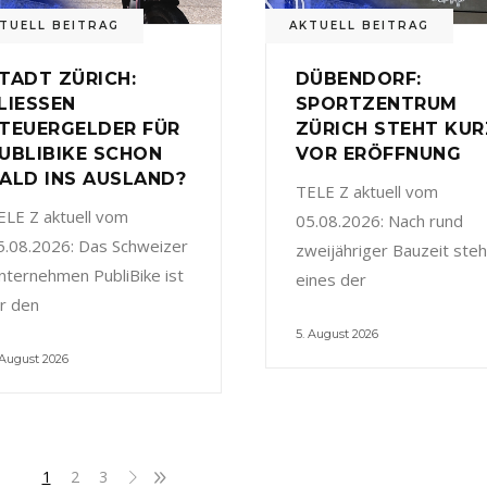
TUELL BEITRAG
AKTUELL BEITRAG
TADT ZÜRICH:
DÜBENDORF:
LIESSEN
SPORTZENTRUM
TEUERGELDER FÜR
ZÜRICH STEHT KUR
UBLIBIKE SCHON
VOR ERÖFFNUNG
ALD INS AUSLAND?
TELE Z aktuell vom
ELE Z aktuell vom
05.08.2026: Nach rund
5.08.2026: Das Schweizer
zweijähriger Bauzeit steh
nternehmen PubliBike ist
eines der
ür den
5. August 2026
 August 2026
1
2
3