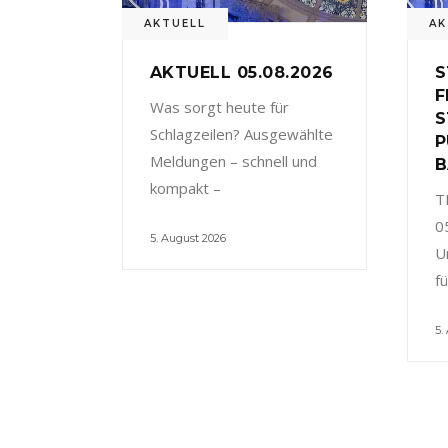
AKTUELL
AK
AKTUELL 05.08.2026
S
F
Was sorgt heute für
S
Schlagzeilen? Ausgewählte
P
Meldungen – schnell und
B
kompakt –
T
0
5. August 2026
U
f
5.