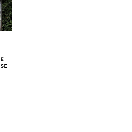
IE
SSE