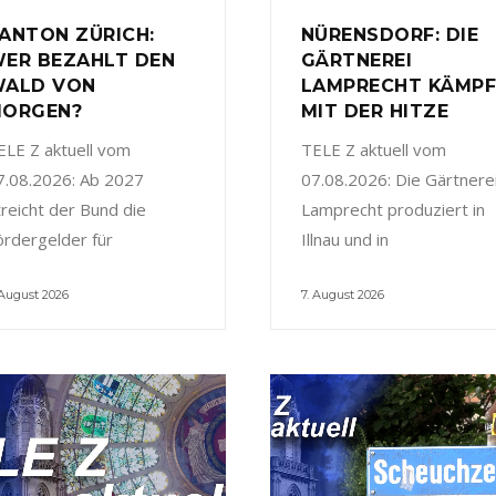
ANTON ZÜRICH:
NÜRENSDORF: DIE
ER BEZAHLT DEN
GÄRTNEREI
ALD VON
LAMPRECHT KÄMP
ORGEN?
MIT DER HITZE
ELE Z aktuell vom
TELE Z aktuell vom
7.08.2026: Ab 2027
07.08.2026: Die Gärtnere
treicht der Bund die
Lamprecht produziert in
ördergelder für
Illnau und in
 August 2026
7. August 2026