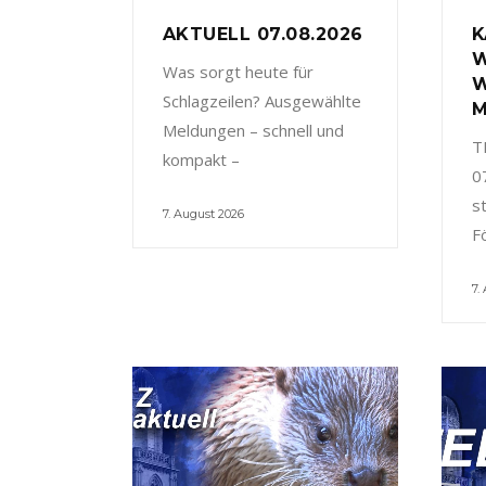
AKTUELL 07.08.2026
K
W
Was sorgt heute für
W
Schlagzeilen? Ausgewählte
M
Meldungen – schnell und
T
kompakt –
0
s
7. August 2026
F
7.