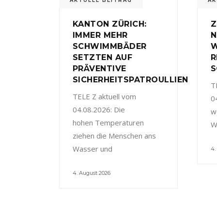
AKTUELL BEITRAG
AK
KANTON ZÜRICH:
Z
IMMER MEHR
N
SCHWIMMBÄDER
W
SETZTEN AUF
R
PRÄVENTIVE
S
SICHERHEITSPATROULLIEN
T
TELE Z aktuell vom
0
04.08.2026: Die
w
hohen Temperaturen
W
ziehen die Menschen ans
Wasser und
4.
4. August 2026