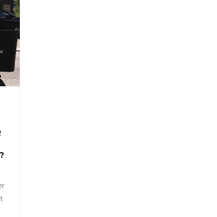
R
?
er
t