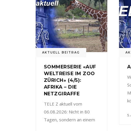
AKTUELL BEITRAG
AK
SOMMERSERIE «AUF
A
WELTREISE IM ZOO
W
ZÜRICH» (4/5):
S
AFRIKA – DIE
M
NETZGIRAFFE
k
TELE Z aktuell vom
06.08.2026: Nicht in 80
5.
Tagen, sondern an einem