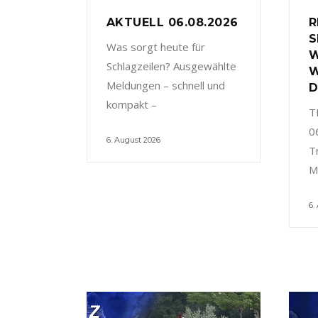
AKTUELL 06.08.2026
R
S
Was sorgt heute für
W
Schlagzeilen? Ausgewählte
W
Meldungen – schnell und
D
kompakt –
T
0
6. August 2026
T
M
6.