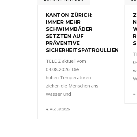
AKTUELL BEITRAG
AK
KANTON ZÜRICH:
Z
IMMER MEHR
N
SCHWIMMBÄDER
W
SETZTEN AUF
R
PRÄVENTIVE
S
SICHERHEITSPATROULLIEN
T
TELE Z aktuell vom
0
04.08.2026: Die
w
hohen Temperaturen
W
ziehen die Menschen ans
Wasser und
4.
4. August 2026