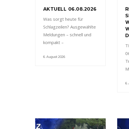
AKTUELL 06.08.2026
R
S
Was sorgt heute für
W
Schlagzeilen? Ausgewählte
W
Meldungen – schnell und
D
kompakt –
T
0
6. August 2026
T
M
6.