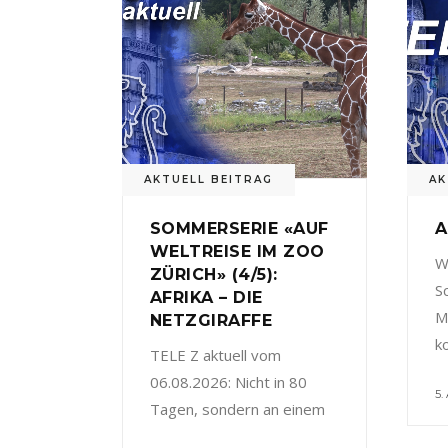
AKTUELL BEITRAG
AK
SOMMERSERIE «AUF
A
WELTREISE IM ZOO
W
ZÜRICH» (4/5):
S
AFRIKA – DIE
M
NETZGIRAFFE
k
TELE Z aktuell vom
06.08.2026: Nicht in 80
5.
Tagen, sondern an einem