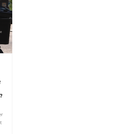
R
?
er
t