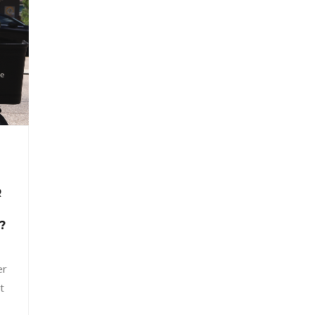
R
?
er
t