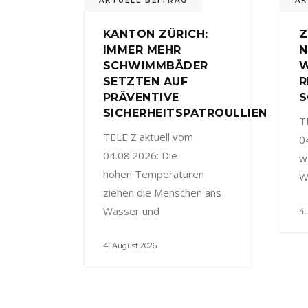
AKTUELL BEITRAG
AK
KANTON ZÜRICH:
Z
IMMER MEHR
N
SCHWIMMBÄDER
W
SETZTEN AUF
R
PRÄVENTIVE
S
SICHERHEITSPATROULLIEN
T
TELE Z aktuell vom
0
04.08.2026: Die
w
hohen Temperaturen
W
ziehen die Menschen ans
Wasser und
4.
4. August 2026