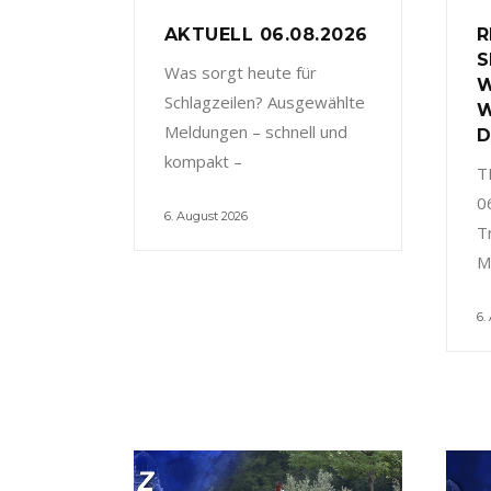
AKTUELL 06.08.2026
R
S
Was sorgt heute für
W
Schlagzeilen? Ausgewählte
W
Meldungen – schnell und
D
kompakt –
T
0
6. August 2026
T
M
6.