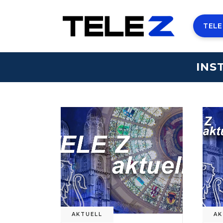
TELE
INS
AKTUELL
AK