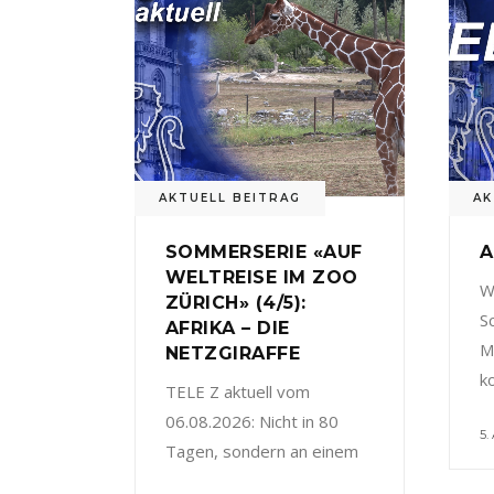
AKTUELL BEITRAG
AK
SOMMERSERIE «AUF
A
WELTREISE IM ZOO
W
ZÜRICH» (4/5):
S
AFRIKA – DIE
M
NETZGIRAFFE
k
TELE Z aktuell vom
06.08.2026: Nicht in 80
5.
Tagen, sondern an einem