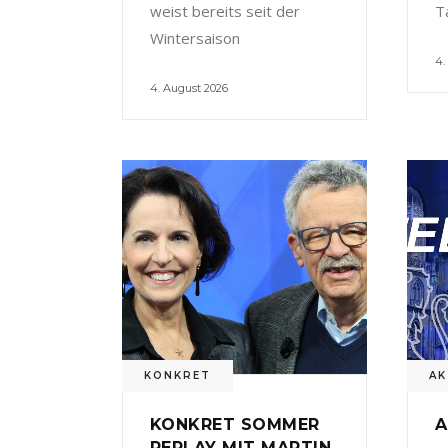
weist bereits seit der
T
Wintersaison
4.
4. August 2026
KONKRET
AK
KONKRET SOMMER
A
REPLAY MIT MARTIN