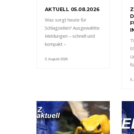
AKTUELL 05.08.2026
Z
D
Was sorgt heute für
F
Schlagzeilen? Ausgewählte
I
Meldungen – schnell und
T
kompakt –
0
U
5. August 2026
f
5.