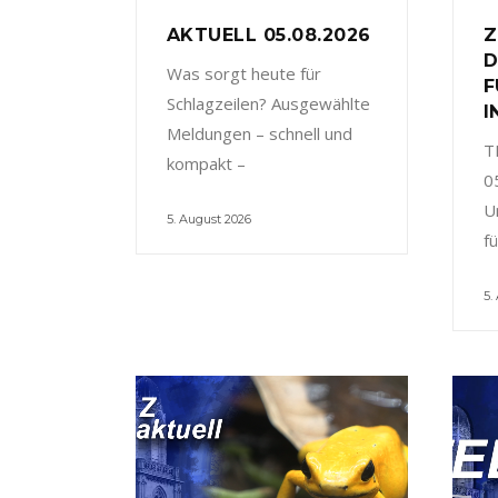
AKTUELL 05.08.2026
Z
D
Was sorgt heute für
F
Schlagzeilen? Ausgewählte
I
Meldungen – schnell und
T
kompakt –
0
U
5. August 2026
f
5.