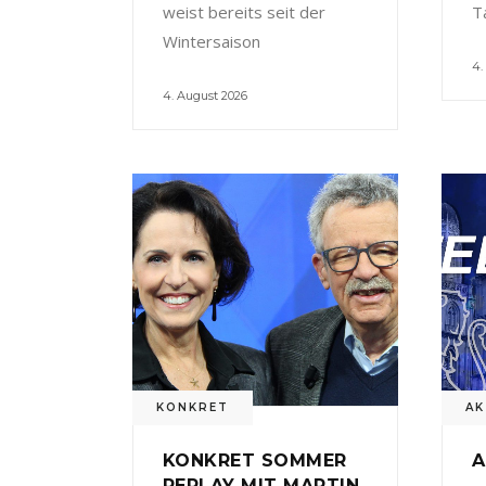
weist bereits seit der
T
Wintersaison
4.
4. August 2026
KONKRET
AK
KONKRET SOMMER
A
REPLAY MIT MARTIN