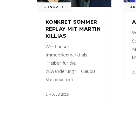
KONKRET
AK
KONKRET SOMMER
A
REPLAY MIT MARTIN
W
KILLIAS
S
Wirkt unser
M
Immobilienmarkt als
k
Treiber für die
Zuwanderung? – Claudia
3.
Steinmann im
3. August 2026