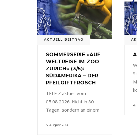
AKTUELL BEITRAG
AK
SOMMERSERIE «AUF
A
WELTREISE IM ZOO
W
ZÜRICH» (3/5):
S
SÜDAMERIKA – DER
M
PFEILGIFTFROSCH
k
TELE Z aktuell vom
05.08.2026: Nicht in 80
4.
Tagen, sondern an einem
5. August 2026