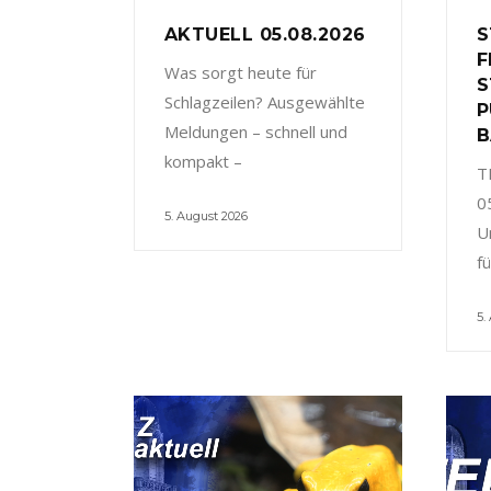
AKTUELL 05.08.2026
S
F
Was sorgt heute für
S
Schlagzeilen? Ausgewählte
P
Meldungen – schnell und
B
kompakt –
T
0
5. August 2026
U
f
5.