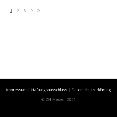
1
2
3
Impressum
|
Haftungsausschluss
|
Datenschutzerklärung
©
ZH Medien 2021