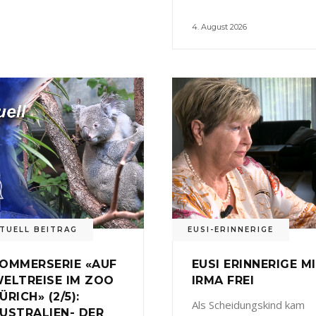
4. August 2026
TUELL BEITRAG
EUSI-ERINNERIGE
OMMERSERIE «AUF
EUSI ERINNERIGE M
ELTREISE IM ZOO
IRMA FREI
ÜRICH» (2/5):
Als Scheidungskind kam
USTRALIEN- DER