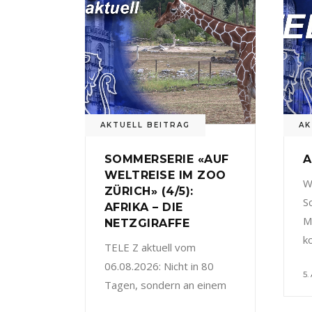
AKTUELL BEITRAG
AK
SOMMERSERIE «AUF
A
WELTREISE IM ZOO
W
ZÜRICH» (4/5):
S
AFRIKA – DIE
M
NETZGIRAFFE
k
TELE Z aktuell vom
06.08.2026: Nicht in 80
5.
Tagen, sondern an einem