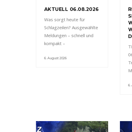
AKTUELL 06.08.2026
R
S
Was sorgt heute für
W
Schlagzeilen? Ausgewählte
W
Meldungen – schnell und
D
kompakt –
T
0
6. August 2026
T
M
6.