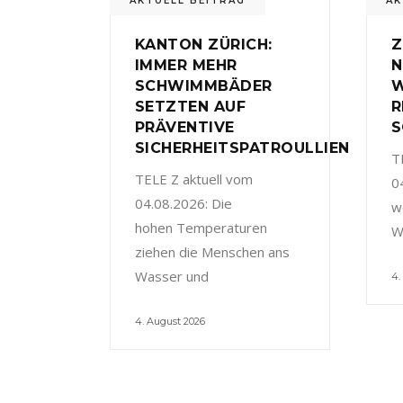
AKTUELL BEITRAG
AK
KANTON ZÜRICH:
Z
IMMER MEHR
N
SCHWIMMBÄDER
W
SETZTEN AUF
R
PRÄVENTIVE
S
SICHERHEITSPATROULLIEN
T
TELE Z aktuell vom
0
04.08.2026: Die
w
hohen Temperaturen
W
ziehen die Menschen ans
Wasser und
4.
4. August 2026