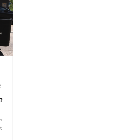
R
?
er
t