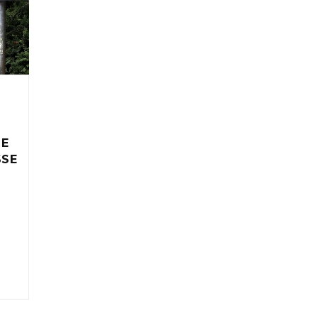
IE
SSE