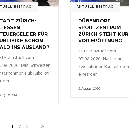
TUELL BEITRAG
AKTUELL BEITRAG
TADT ZÜRICH:
DÜBENDORF:
LIESSEN
SPORTZENTRUM
TEUERGELDER FÜR
ZÜRICH STEHT KUR
UBLIBIKE SCHON
VOR ERÖFFNUNG
ALD INS AUSLAND?
TELE Z aktuell vom
ELE Z aktuell vom
05.08.2026: Nach rund
5.08.2026: Das Schweizer
zweijähriger Bauzeit steh
nternehmen PubliBike ist
eines der
ür den
5. August 2026
 August 2026
1
2
3