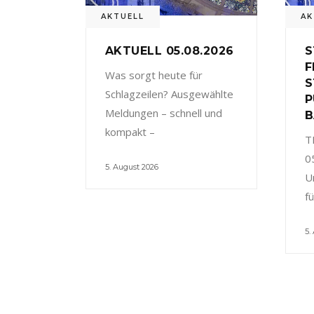
AKTUELL
AK
AKTUELL 05.08.2026
S
F
Was sorgt heute für
S
Schlagzeilen? Ausgewählte
P
Meldungen – schnell und
B
kompakt –
T
0
5. August 2026
U
f
5.