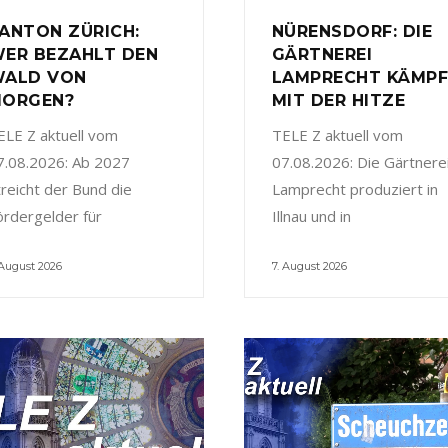
ANTON ZÜRICH:
NÜRENSDORF: DIE
ER BEZAHLT DEN
GÄRTNEREI
ALD VON
LAMPRECHT KÄMP
ORGEN?
MIT DER HITZE
ELE Z aktuell vom
TELE Z aktuell vom
7.08.2026: Ab 2027
07.08.2026: Die Gärtnere
treicht der Bund die
Lamprecht produziert in
ördergelder für
Illnau und in
 August 2026
7. August 2026