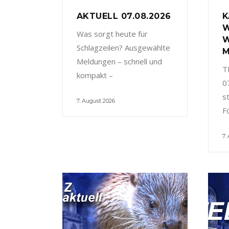
AKTUELL 07.08.2026
K
W
Was sorgt heute für
W
Schlagzeilen? Ausgewählte
M
Meldungen – schnell und
T
kompakt –
0
s
7. August 2026
F
7.