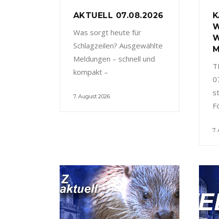
AKTUELL 07.08.2026
K
W
Was sorgt heute für
W
Schlagzeilen? Ausgewählte
M
Meldungen – schnell und
T
kompakt –
0
s
7. August 2026
F
7.