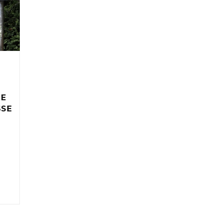
IE
SSE