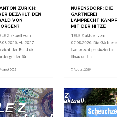
ANTON ZÜRICH:
NÜRENSDORF: DIE
ER BEZAHLT DEN
GÄRTNEREI
ALD VON
LAMPRECHT KÄMP
ORGEN?
MIT DER HITZE
ELE Z aktuell vom
TELE Z aktuell vom
7.08.2026: Ab 2027
07.08.2026: Die Gärtnere
treicht der Bund die
Lamprecht produziert in
ördergelder für
Illnau und in
 August 2026
7. August 2026