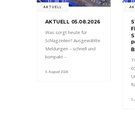
AKTUELL
AK
AKTUELL 05.08.2026
S
F
Was sorgt heute für
S
Schlagzeilen? Ausgewählte
P
Meldungen – schnell und
B
kompakt –
T
0
5. August 2026
U
f
5.