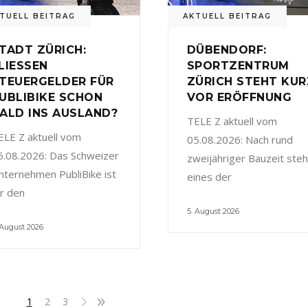
TUELL BEITRAG
AKTUELL BEITRAG
TADT ZÜRICH:
DÜBENDORF:
LIESSEN
SPORTZENTRUM
TEUERGELDER FÜR
ZÜRICH STEHT KUR
UBLIBIKE SCHON
VOR ERÖFFNUNG
ALD INS AUSLAND?
TELE Z aktuell vom
ELE Z aktuell vom
05.08.2026: Nach rund
5.08.2026: Das Schweizer
zweijähriger Bauzeit steh
nternehmen PubliBike ist
eines der
ür den
5. August 2026
 August 2026
1
2
3