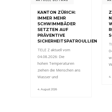
AKTUELL BEITRAG
AK
KANTON ZÜRICH:
Z
IMMER MEHR
N
SCHWIMMBÄDER
W
SETZTEN AUF
R
PRÄVENTIVE
S
SICHERHEITSPATROULLIEN
T
TELE Z aktuell vom
0
04.08.2026: Die
w
hohen Temperaturen
W
ziehen die Menschen ans
Wasser und
4.
4. August 2026