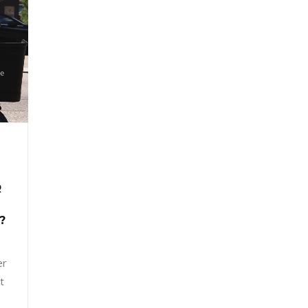
R
?
er
t