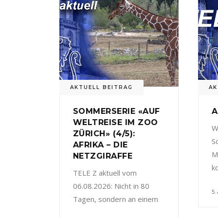
AKTUELL BEITRAG
AK
SOMMERSERIE «AUF
A
WELTREISE IM ZOO
W
ZÜRICH» (4/5):
S
AFRIKA – DIE
M
NETZGIRAFFE
k
TELE Z aktuell vom
06.08.2026: Nicht in 80
5.
Tagen, sondern an einem