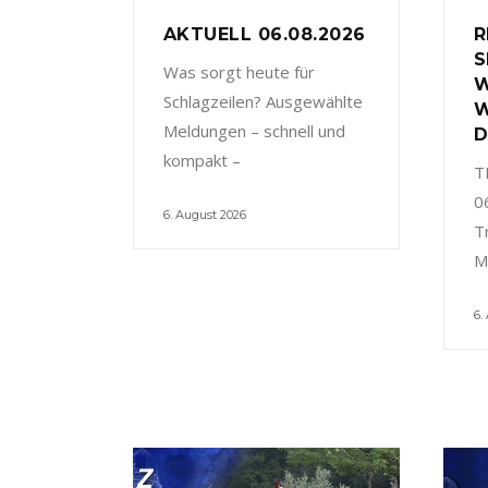
AKTUELL 06.08.2026
R
S
Was sorgt heute für
W
Schlagzeilen? Ausgewählte
W
Meldungen – schnell und
D
kompakt –
T
0
6. August 2026
T
M
6.