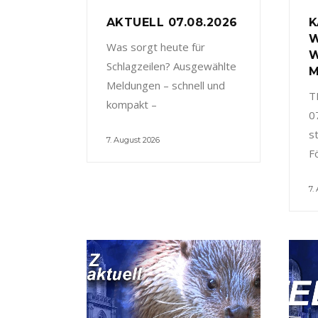
AKTUELL 07.08.2026
K
W
Was sorgt heute für
W
Schlagzeilen? Ausgewählte
M
Meldungen – schnell und
T
kompakt –
0
s
7. August 2026
F
7.