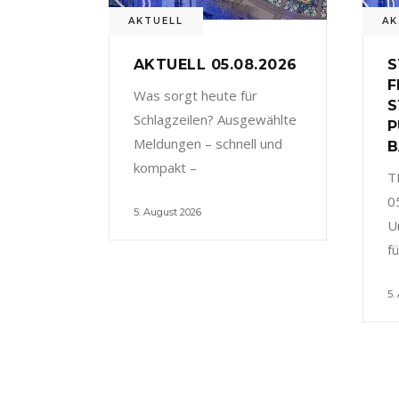
AKTUELL
AK
AKTUELL 05.08.2026
S
F
Was sorgt heute für
S
Schlagzeilen? Ausgewählte
P
Meldungen – schnell und
B
kompakt –
T
0
5. August 2026
U
f
5.