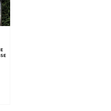
IE
SSE