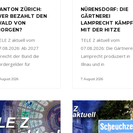
ANTON ZÜRICH:
NÜRENSDORF: DIE
ER BEZAHLT DEN
GÄRTNEREI
ALD VON
LAMPRECHT KÄMP
ORGEN?
MIT DER HITZE
ELE Z aktuell vom
TELE Z aktuell vom
7.08.2026: Ab 2027
07.08.2026: Die Gärtnere
treicht der Bund die
Lamprecht produziert in
ördergelder für
Illnau und in
 August 2026
7. August 2026