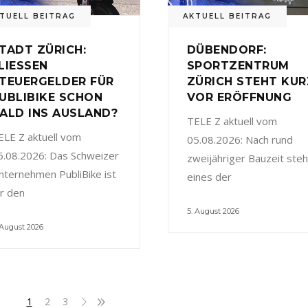
TUELL BEITRAG
AKTUELL BEITRAG
TADT ZÜRICH:
DÜBENDORF:
LIESSEN
SPORTZENTRUM
TEUERGELDER FÜR
ZÜRICH STEHT KUR
UBLIBIKE SCHON
VOR ERÖFFNUNG
ALD INS AUSLAND?
TELE Z aktuell vom
ELE Z aktuell vom
05.08.2026: Nach rund
5.08.2026: Das Schweizer
zweijähriger Bauzeit steh
nternehmen PubliBike ist
eines der
ür den
5. August 2026
 August 2026
1
2
3