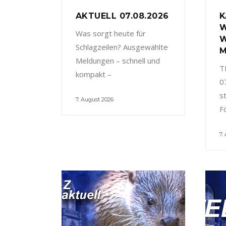
AKTUELL 07.08.2026
K
W
Was sorgt heute für
W
Schlagzeilen? Ausgewählte
M
Meldungen – schnell und
T
kompakt –
0
s
7. August 2026
F
7.