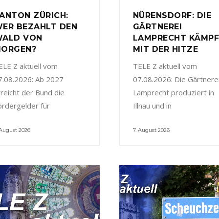
ANTON ZÜRICH:
NÜRENSDORF: DIE
ER BEZAHLT DEN
GÄRTNEREI
ALD VON
LAMPRECHT KÄMP
ORGEN?
MIT DER HITZE
ELE Z aktuell vom
TELE Z aktuell vom
7.08.2026: Ab 2027
07.08.2026: Die Gärtnere
treicht der Bund die
Lamprecht produziert in
ördergelder für
Illnau und in
 August 2026
7. August 2026