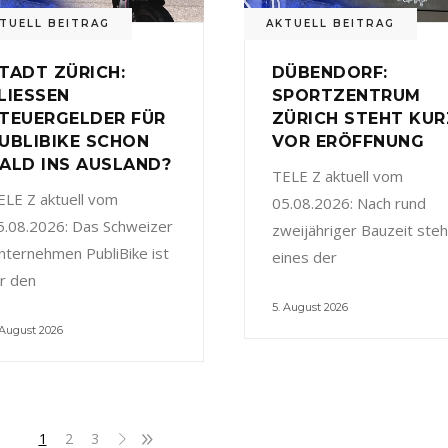
TUELL BEITRAG
AKTUELL BEITRAG
TADT ZÜRICH:
DÜBENDORF:
LIESSEN
SPORTZENTRUM
TEUERGELDER FÜR
ZÜRICH STEHT KUR
UBLIBIKE SCHON
VOR ERÖFFNUNG
ALD INS AUSLAND?
TELE Z aktuell vom
ELE Z aktuell vom
05.08.2026: Nach rund
5.08.2026: Das Schweizer
zweijähriger Bauzeit steh
nternehmen PubliBike ist
eines der
ür den
5. August 2026
 August 2026
1
2
3