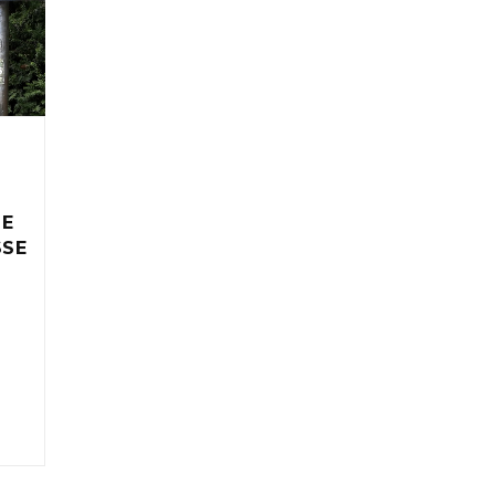
IE
SSE