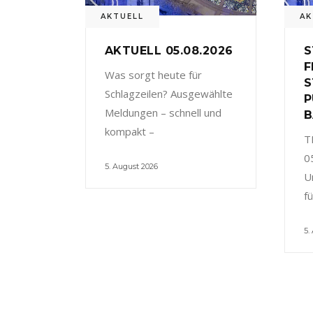
AKTUELL
AK
AKTUELL 05.08.2026
S
F
Was sorgt heute für
S
Schlagzeilen? Ausgewählte
P
Meldungen – schnell und
B
kompakt –
T
0
5. August 2026
U
f
5.