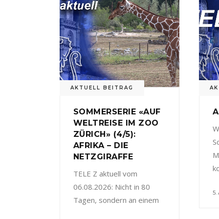
AKTUELL BEITRAG
AK
SOMMERSERIE «AUF
A
WELTREISE IM ZOO
W
ZÜRICH» (4/5):
S
AFRIKA – DIE
M
NETZGIRAFFE
k
TELE Z aktuell vom
06.08.2026: Nicht in 80
5.
Tagen, sondern an einem