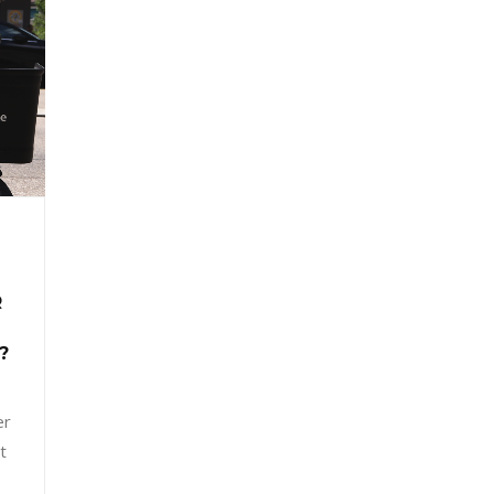
R
?
er
t