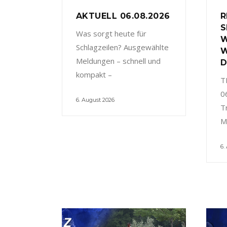
AKTUELL 06.08.2026
R
S
Was sorgt heute für
W
Schlagzeilen? Ausgewählte
W
Meldungen – schnell und
D
kompakt –
T
0
6. August 2026
T
M
6.