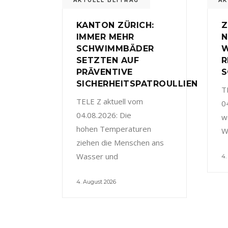
AKTUELL BEITRAG
AK
KANTON ZÜRICH:
Z
IMMER MEHR
N
SCHWIMMBÄDER
W
SETZTEN AUF
R
PRÄVENTIVE
S
SICHERHEITSPATROULLIEN
T
TELE Z aktuell vom
0
04.08.2026: Die
w
hohen Temperaturen
W
ziehen die Menschen ans
Wasser und
4.
4. August 2026