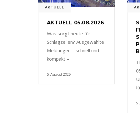
AKTUELL
AK
AKTUELL 05.08.2026
S
F
Was sorgt heute für
S
Schlagzeilen? Ausgewählte
P
Meldungen – schnell und
B
kompakt –
T
0
5. August 2026
U
f
5.