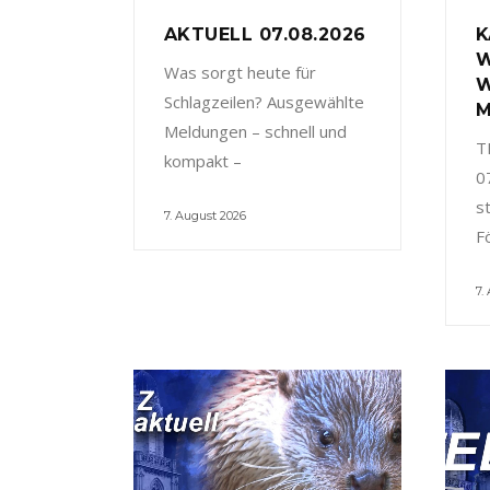
AKTUELL 07.08.2026
K
W
Was sorgt heute für
W
Schlagzeilen? Ausgewählte
M
Meldungen – schnell und
T
kompakt –
0
s
7. August 2026
F
7.