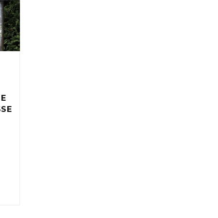
IE
SSE