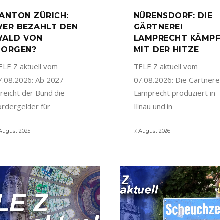
ANTON ZÜRICH:
NÜRENSDORF: DIE
ER BEZAHLT DEN
GÄRTNEREI
ALD VON
LAMPRECHT KÄMP
ORGEN?
MIT DER HITZE
ELE Z aktuell vom
TELE Z aktuell vom
7.08.2026: Ab 2027
07.08.2026: Die Gärtnere
treicht der Bund die
Lamprecht produziert in
ördergelder für
Illnau und in
 August 2026
7. August 2026