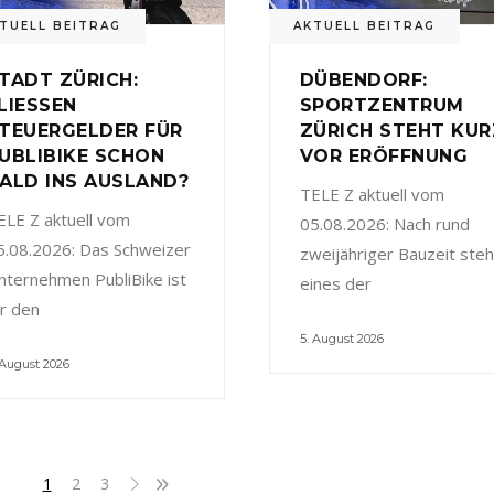
TUELL BEITRAG
AKTUELL BEITRAG
TADT ZÜRICH:
DÜBENDORF:
LIESSEN
SPORTZENTRUM
TEUERGELDER FÜR
ZÜRICH STEHT KUR
UBLIBIKE SCHON
VOR ERÖFFNUNG
ALD INS AUSLAND?
TELE Z aktuell vom
ELE Z aktuell vom
05.08.2026: Nach rund
5.08.2026: Das Schweizer
zweijähriger Bauzeit steh
nternehmen PubliBike ist
eines der
ür den
5. August 2026
 August 2026
1
2
3