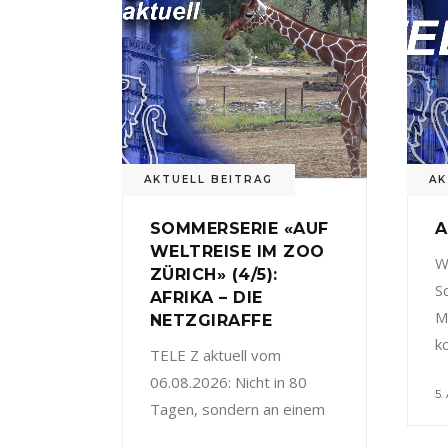
AKTUELL BEITRAG
AK
SOMMERSERIE «AUF
A
WELTREISE IM ZOO
W
ZÜRICH» (4/5):
S
AFRIKA – DIE
M
NETZGIRAFFE
k
TELE Z aktuell vom
06.08.2026: Nicht in 80
5.
Tagen, sondern an einem