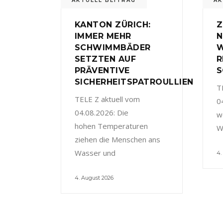
AKTUELL BEITRAG
AK
KANTON ZÜRICH:
Z
IMMER MEHR
N
SCHWIMMBÄDER
W
SETZTEN AUF
R
PRÄVENTIVE
S
SICHERHEITSPATROULLIEN
T
TELE Z aktuell vom
0
04.08.2026: Die
w
hohen Temperaturen
W
ziehen die Menschen ans
Wasser und
4.
4. August 2026