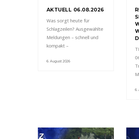
AKTUELL 06.08.2026
R
S
Was sorgt heute für
W
Schlagzeilen? Ausgewählte
W
Meldungen – schnell und
D
kompakt –
T
0
6. August 2026
T
M
6.