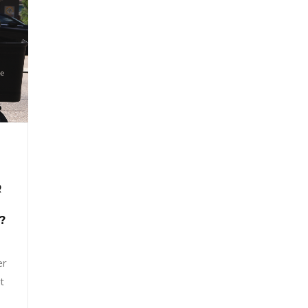
R
?
er
t