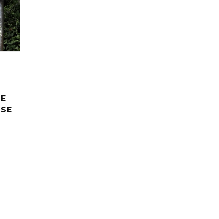
IE
SSE