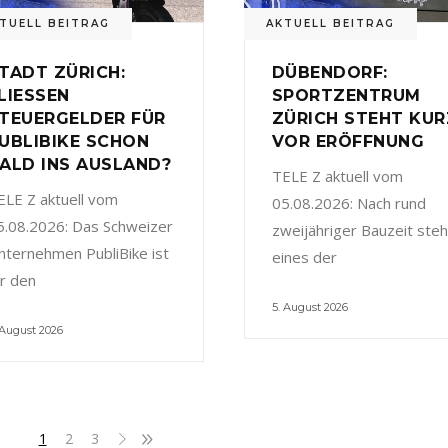
TUELL BEITRAG
AKTUELL BEITRAG
TADT ZÜRICH:
DÜBENDORF:
LIESSEN
SPORTZENTRUM
TEUERGELDER FÜR
ZÜRICH STEHT KUR
UBLIBIKE SCHON
VOR ERÖFFNUNG
ALD INS AUSLAND?
TELE Z aktuell vom
ELE Z aktuell vom
05.08.2026: Nach rund
5.08.2026: Das Schweizer
zweijähriger Bauzeit steh
nternehmen PubliBike ist
eines der
ür den
5. August 2026
 August 2026
1
2
3