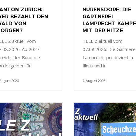
ANTON ZÜRICH:
NÜRENSDORF: DIE
ER BEZAHLT DEN
GÄRTNEREI
ALD VON
LAMPRECHT KÄMP
ORGEN?
MIT DER HITZE
ELE Z aktuell vom
TELE Z aktuell vom
7.08.2026: Ab 2027
07.08.2026: Die Gärtnere
treicht der Bund die
Lamprecht produziert in
ördergelder für
Illnau und in
 August 2026
7. August 2026