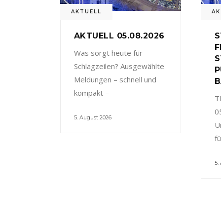
AKTUELL
AK
AKTUELL 05.08.2026
S
F
Was sorgt heute für
S
Schlagzeilen? Ausgewählte
P
Meldungen – schnell und
B
kompakt –
T
0
5. August 2026
U
f
5.