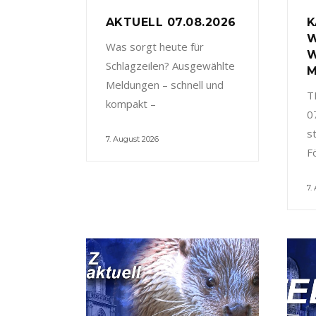
AKTUELL 07.08.2026
K
W
Was sorgt heute für
W
Schlagzeilen? Ausgewählte
M
Meldungen – schnell und
T
kompakt –
0
s
7. August 2026
F
7.