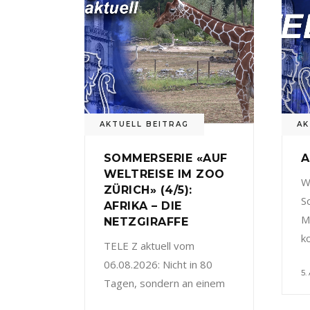
AKTUELL BEITRAG
AK
SOMMERSERIE «AUF
A
WELTREISE IM ZOO
W
ZÜRICH» (4/5):
S
AFRIKA – DIE
M
NETZGIRAFFE
k
TELE Z aktuell vom
06.08.2026: Nicht in 80
5.
Tagen, sondern an einem