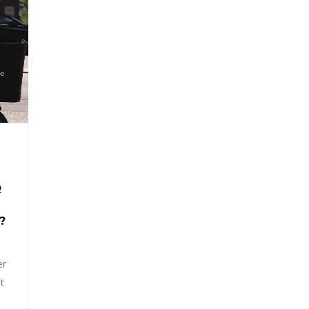
R
?
er
t