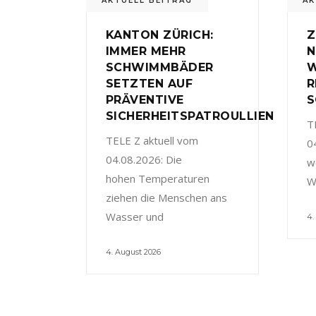
AKTUELL BEITRAG
AK
KANTON ZÜRICH:
Z
IMMER MEHR
N
SCHWIMMBÄDER
W
SETZTEN AUF
R
PRÄVENTIVE
S
SICHERHEITSPATROULLIEN
T
TELE Z aktuell vom
0
04.08.2026: Die
w
hohen Temperaturen
W
ziehen die Menschen ans
Wasser und
4.
4. August 2026