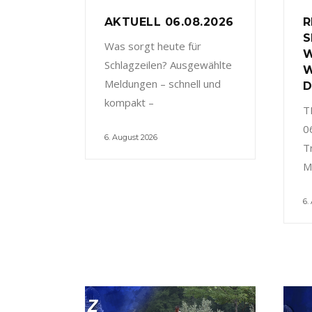
AKTUELL 06.08.2026
R
S
Was sorgt heute für
W
Schlagzeilen? Ausgewählte
W
Meldungen – schnell und
D
kompakt –
T
0
6. August 2026
T
M
6.