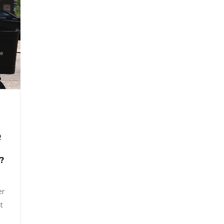
R
?
er
t