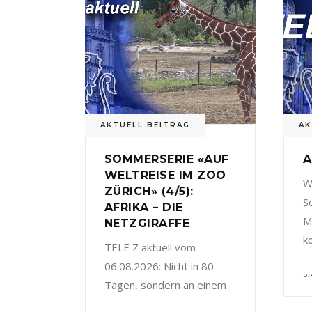
AKTUELL BEITRAG
AK
SOMMERSERIE «AUF
A
WELTREISE IM ZOO
W
ZÜRICH» (4/5):
S
AFRIKA – DIE
M
NETZGIRAFFE
k
TELE Z aktuell vom
06.08.2026: Nicht in 80
5.
Tagen, sondern an einem