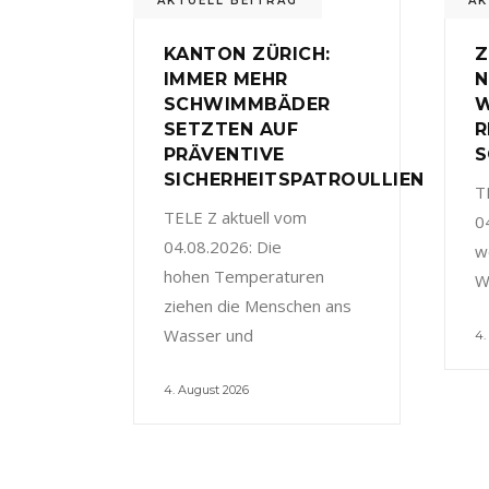
AKTUELL BEITRAG
AK
KANTON ZÜRICH:
Z
IMMER MEHR
N
SCHWIMMBÄDER
W
SETZTEN AUF
R
PRÄVENTIVE
S
SICHERHEITSPATROULLIEN
T
TELE Z aktuell vom
0
04.08.2026: Die
w
hohen Temperaturen
W
ziehen die Menschen ans
Wasser und
4.
4. August 2026