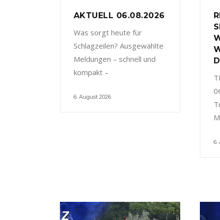
AKTUELL 06.08.2026
R
S
Was sorgt heute für
W
Schlagzeilen? Ausgewählte
W
Meldungen – schnell und
D
kompakt –
T
0
6. August 2026
T
M
6.