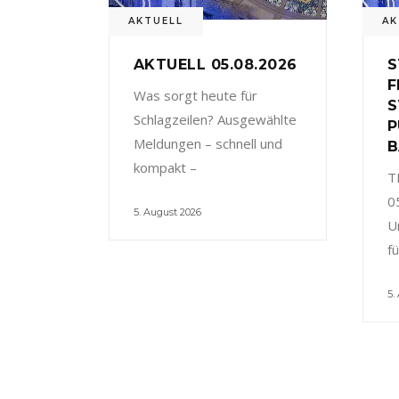
AKTUELL
AK
AKTUELL 05.08.2026
S
F
Was sorgt heute für
S
Schlagzeilen? Ausgewählte
P
Meldungen – schnell und
B
kompakt –
T
0
5. August 2026
U
f
5.