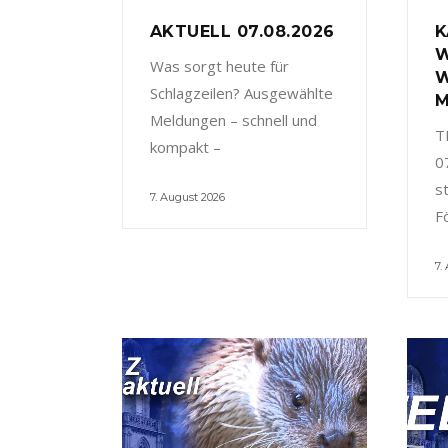
AKTUELL 07.08.2026
K
W
Was sorgt heute für
W
Schlagzeilen? Ausgewählte
M
Meldungen – schnell und
T
kompakt –
0
s
7. August 2026
F
7.