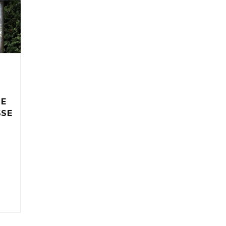
IE
SSE