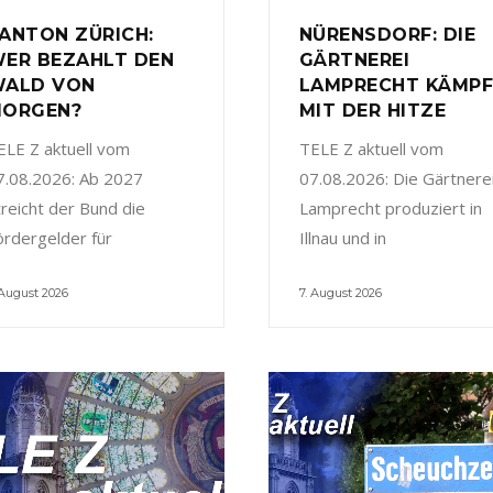
ANTON ZÜRICH:
NÜRENSDORF: DIE
ER BEZAHLT DEN
GÄRTNEREI
ALD VON
LAMPRECHT KÄMP
ORGEN?
MIT DER HITZE
ELE Z aktuell vom
TELE Z aktuell vom
7.08.2026: Ab 2027
07.08.2026: Die Gärtnere
treicht der Bund die
Lamprecht produziert in
ördergelder für
Illnau und in
 August 2026
7. August 2026