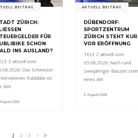
TUELL BEITRAG
AKTUELL BEITRAG
TADT ZÜRICH:
DÜBENDORF:
LIESSEN
SPORTZENTRUM
TEUERGELDER FÜR
ZÜRICH STEHT KUR
UBLIBIKE SCHON
VOR ERÖFFNUNG
ALD INS AUSLAND?
TELE Z aktuell vom
ELE Z aktuell vom
05.08.2026: Nach rund
5.08.2026: Das Schweizer
zweijähriger Bauzeit steh
nternehmen PubliBike ist
eines der
ür den
5. August 2026
 August 2026
1
2
3