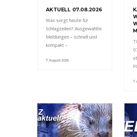
AKTUELL 07.08.2026
K
W
Was sorgt heute für
W
Schlagzeilen? Ausgewählte
M
Meldungen – schnell und
T
kompakt –
0
s
7. August 2026
F
7.