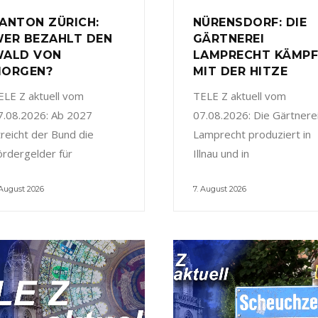
ANTON ZÜRICH:
NÜRENSDORF: DIE
ER BEZAHLT DEN
GÄRTNEREI
ALD VON
LAMPRECHT KÄMP
ORGEN?
MIT DER HITZE
ELE Z aktuell vom
TELE Z aktuell vom
7.08.2026: Ab 2027
07.08.2026: Die Gärtnere
treicht der Bund die
Lamprecht produziert in
ördergelder für
Illnau und in
 August 2026
7. August 2026