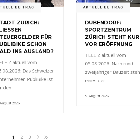
TUELL BEITRAG
AKTUELL BEITRAG
TADT ZÜRICH:
DÜBENDORF:
LIESSEN
SPORTZENTRUM
TEUERGELDER FÜR
ZÜRICH STEHT KUR
UBLIBIKE SCHON
VOR ERÖFFNUNG
ALD INS AUSLAND?
TELE Z aktuell vom
ELE Z aktuell vom
05.08.2026: Nach rund
5.08.2026: Das Schweizer
zweijähriger Bauzeit steh
nternehmen PubliBike ist
eines der
ür den
5. August 2026
 August 2026
1
2
3