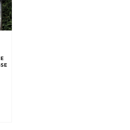
IE
SSE