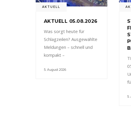
AKTUELL
AK
AKTUELL 05.08.2026
S
F
Was sorgt heute für
S
Schlagzeilen? Ausgewählte
P
Meldungen – schnell und
B
kompakt –
T
0
5. August 2026
U
f
5.