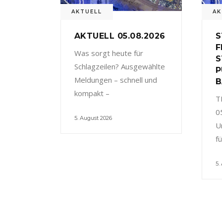
AKTUELL
AK
AKTUELL 05.08.2026
S
F
Was sorgt heute für
S
Schlagzeilen? Ausgewählte
P
Meldungen – schnell und
B
kompakt –
T
0
5. August 2026
U
f
5.