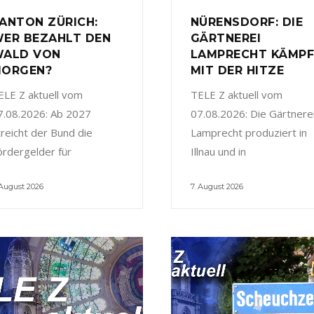
ANTON ZÜRICH:
NÜRENSDORF: DIE
ER BEZAHLT DEN
GÄRTNEREI
ALD VON
LAMPRECHT KÄMP
ORGEN?
MIT DER HITZE
ELE Z aktuell vom
TELE Z aktuell vom
7.08.2026: Ab 2027
07.08.2026: Die Gärtnere
treicht der Bund die
Lamprecht produziert in
ördergelder für
Illnau und in
 August 2026
7. August 2026