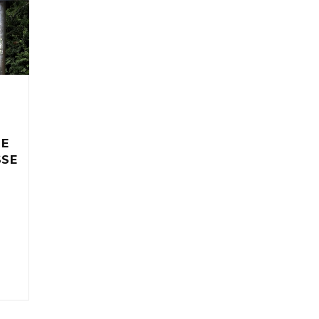
IE
SSE