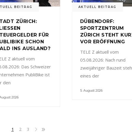
TUELL BEITRAG
AKTUELL BEITRAG
TADT ZÜRICH:
DÜBENDORF:
LIESSEN
SPORTZENTRUM
TEUERGELDER FÜR
ZÜRICH STEHT KUR
UBLIBIKE SCHON
VOR ERÖFFNUNG
ALD INS AUSLAND?
TELE Z aktuell vom
ELE Z aktuell vom
05.08.2026: Nach rund
5.08.2026: Das Schweizer
zweijähriger Bauzeit steh
nternehmen PubliBike ist
eines der
ür den
5. August 2026
 August 2026
1
2
3