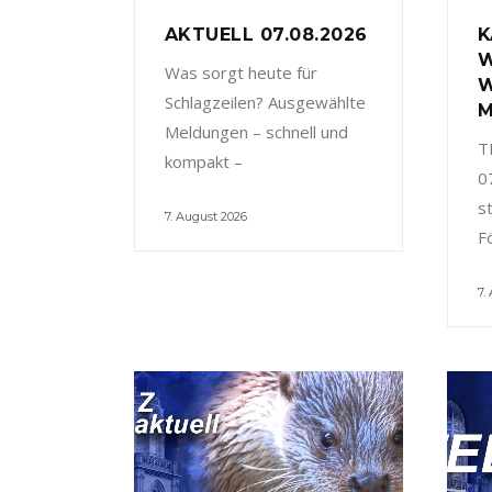
AKTUELL 07.08.2026
K
W
Was sorgt heute für
W
Schlagzeilen? Ausgewählte
M
Meldungen – schnell und
T
kompakt –
0
s
7. August 2026
F
7.