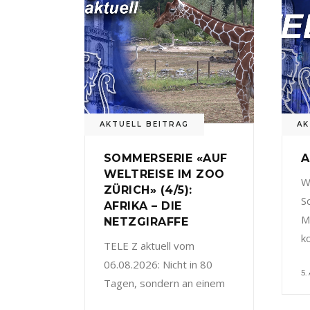
AKTUELL BEITRAG
AK
SOMMERSERIE «AUF
A
WELTREISE IM ZOO
W
ZÜRICH» (4/5):
S
AFRIKA – DIE
M
NETZGIRAFFE
k
TELE Z aktuell vom
06.08.2026: Nicht in 80
5.
Tagen, sondern an einem