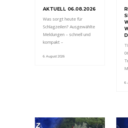
AKTUELL 06.08.2026
R
S
Was sorgt heute für
W
Schlagzeilen? Ausgewählte
W
Meldungen – schnell und
D
kompakt –
T
0
6. August 2026
T
M
6.