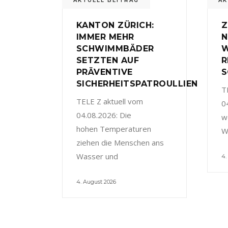
AKTUELL BEITRAG
AK
KANTON ZÜRICH:
Z
IMMER MEHR
N
SCHWIMMBÄDER
W
SETZTEN AUF
R
PRÄVENTIVE
S
SICHERHEITSPATROULLIEN
T
TELE Z aktuell vom
0
04.08.2026: Die
w
hohen Temperaturen
W
ziehen die Menschen ans
Wasser und
4.
4. August 2026