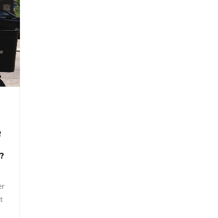
R
?
er
t