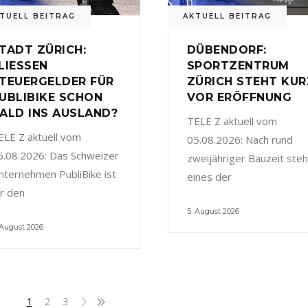
TUELL BEITRAG
AKTUELL BEITRAG
TADT ZÜRICH:
DÜBENDORF:
LIESSEN
SPORTZENTRUM
TEUERGELDER FÜR
ZÜRICH STEHT KUR
UBLIBIKE SCHON
VOR ERÖFFNUNG
ALD INS AUSLAND?
TELE Z aktuell vom
ELE Z aktuell vom
05.08.2026: Nach rund
5.08.2026: Das Schweizer
zweijähriger Bauzeit steh
nternehmen PubliBike ist
eines der
ür den
5. August 2026
 August 2026
1
2
3