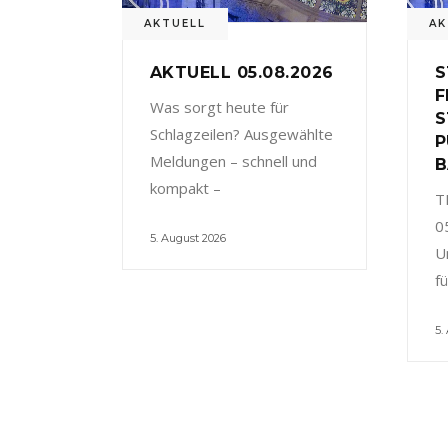
AKTUELL
AK
AKTUELL 05.08.2026
S
F
Was sorgt heute für
S
Schlagzeilen? Ausgewählte
P
Meldungen – schnell und
B
kompakt –
T
0
5. August 2026
U
f
5.