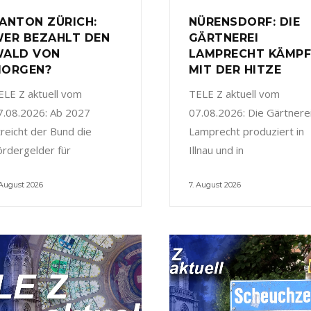
ANTON ZÜRICH:
NÜRENSDORF: DIE
ER BEZAHLT DEN
GÄRTNEREI
ALD VON
LAMPRECHT KÄMP
ORGEN?
MIT DER HITZE
ELE Z aktuell vom
TELE Z aktuell vom
7.08.2026: Ab 2027
07.08.2026: Die Gärtnere
treicht der Bund die
Lamprecht produziert in
ördergelder für
Illnau und in
 August 2026
7. August 2026