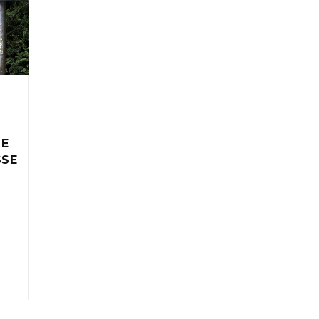
IE
SSE