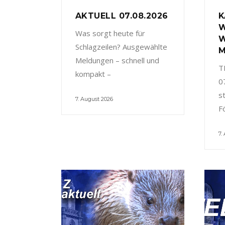
AKTUELL 07.08.2026
K
W
Was sorgt heute für
W
Schlagzeilen? Ausgewählte
M
Meldungen – schnell und
T
kompakt –
0
s
7. August 2026
F
7.