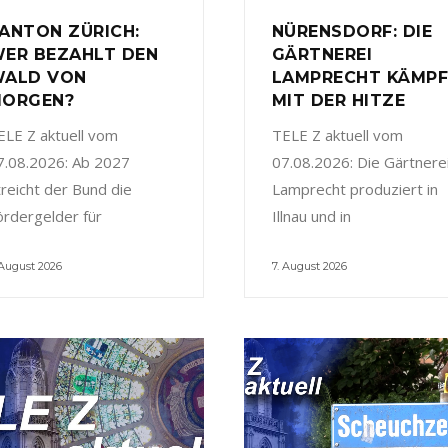
ANTON ZÜRICH:
NÜRENSDORF: DIE
ER BEZAHLT DEN
GÄRTNEREI
ALD VON
LAMPRECHT KÄMP
ORGEN?
MIT DER HITZE
ELE Z aktuell vom
TELE Z aktuell vom
7.08.2026: Ab 2027
07.08.2026: Die Gärtnere
treicht der Bund die
Lamprecht produziert in
ördergelder für
Illnau und in
 August 2026
7. August 2026