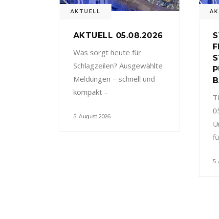
AKTUELL
AK
AKTUELL 05.08.2026
S
F
Was sorgt heute für
S
Schlagzeilen? Ausgewählte
P
Meldungen – schnell und
B
kompakt –
T
0
5. August 2026
U
f
5.