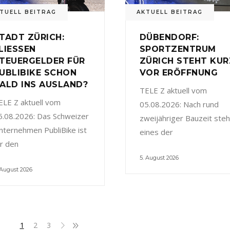
TUELL BEITRAG
AKTUELL BEITRAG
TADT ZÜRICH:
DÜBENDORF:
LIESSEN
SPORTZENTRUM
TEUERGELDER FÜR
ZÜRICH STEHT KUR
UBLIBIKE SCHON
VOR ERÖFFNUNG
ALD INS AUSLAND?
TELE Z aktuell vom
ELE Z aktuell vom
05.08.2026: Nach rund
5.08.2026: Das Schweizer
zweijähriger Bauzeit steh
nternehmen PubliBike ist
eines der
ür den
5. August 2026
 August 2026
1
2
3