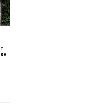
IE
SSE