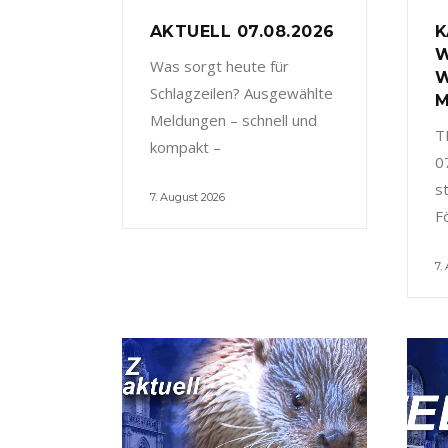
AKTUELL 07.08.2026
K
W
Was sorgt heute für
W
Schlagzeilen? Ausgewählte
M
Meldungen – schnell und
T
kompakt –
0
s
7. August 2026
F
7.