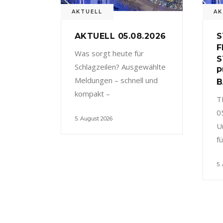
AKTUELL
AK
AKTUELL 05.08.2026
S
F
Was sorgt heute für
S
Schlagzeilen? Ausgewählte
P
Meldungen – schnell und
B
kompakt –
T
0
5. August 2026
U
f
5.