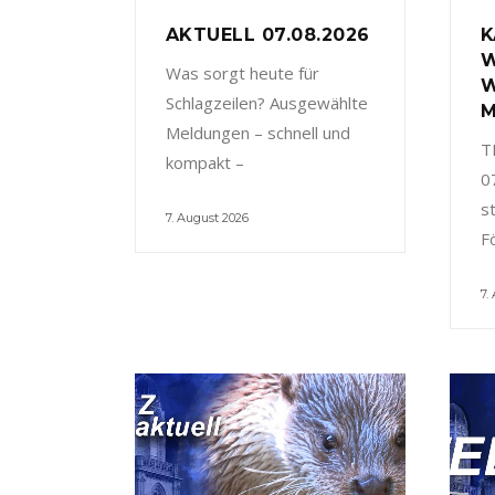
AKTUELL 07.08.2026
K
W
Was sorgt heute für
W
Schlagzeilen? Ausgewählte
M
Meldungen – schnell und
T
kompakt –
0
s
7. August 2026
F
7.