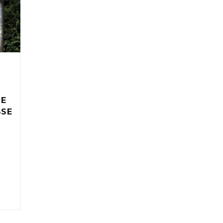
IE
SSE