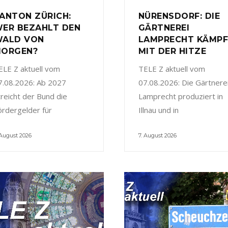
ANTON ZÜRICH:
NÜRENSDORF: DIE
ER BEZAHLT DEN
GÄRTNEREI
ALD VON
LAMPRECHT KÄMP
ORGEN?
MIT DER HITZE
ELE Z aktuell vom
TELE Z aktuell vom
7.08.2026: Ab 2027
07.08.2026: Die Gärtnere
treicht der Bund die
Lamprecht produziert in
ördergelder für
Illnau und in
 August 2026
7. August 2026