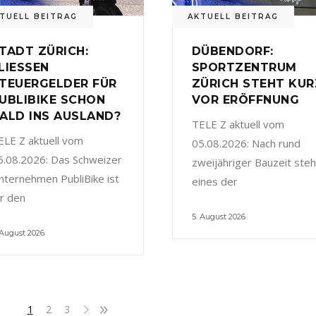
TUELL BEITRAG
AKTUELL BEITRAG
TADT ZÜRICH:
DÜBENDORF:
LIESSEN
SPORTZENTRUM
TEUERGELDER FÜR
ZÜRICH STEHT KUR
UBLIBIKE SCHON
VOR ERÖFFNUNG
ALD INS AUSLAND?
TELE Z aktuell vom
ELE Z aktuell vom
05.08.2026: Nach rund
5.08.2026: Das Schweizer
zweijähriger Bauzeit steh
nternehmen PubliBike ist
eines der
ür den
5. August 2026
 August 2026
1
2
3