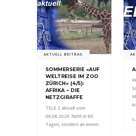
AKTUELL BEITRAG
AK
SOMMERSERIE «AUF
A
WELTREISE IM ZOO
W
ZÜRICH» (4/5):
S
AFRIKA – DIE
M
NETZGIRAFFE
k
TELE Z aktuell vom
06.08.2026: Nicht in 80
5.
Tagen, sondern an einem