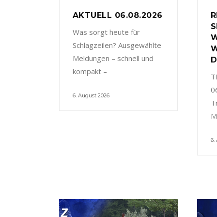
AKTUELL 06.08.2026
R
S
Was sorgt heute für
W
Schlagzeilen? Ausgewählte
W
Meldungen – schnell und
D
kompakt –
T
0
6. August 2026
T
M
6.