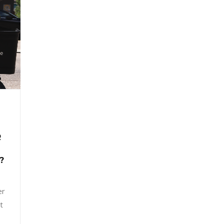
R
?
er
t