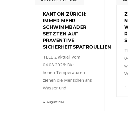
AKTUELL BEITRAG
AK
KANTON ZÜRICH:
Z
IMMER MEHR
N
SCHWIMMBÄDER
W
SETZTEN AUF
R
PRÄVENTIVE
S
SICHERHEITSPATROULLIEN
T
TELE Z aktuell vom
0
04.08.2026: Die
w
hohen Temperaturen
W
ziehen die Menschen ans
Wasser und
4.
4. August 2026