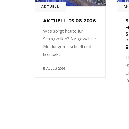
AKTUELL
AK
AKTUELL 05.08.2026
S
F
Was sorgt heute für
S
Schlagzeilen? Ausgewählte
P
Meldungen – schnell und
B
kompakt –
T
0
5. August 2026
U
f
5.