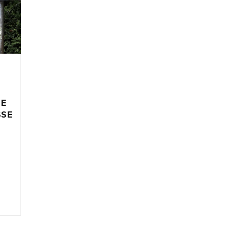
IE
SSE