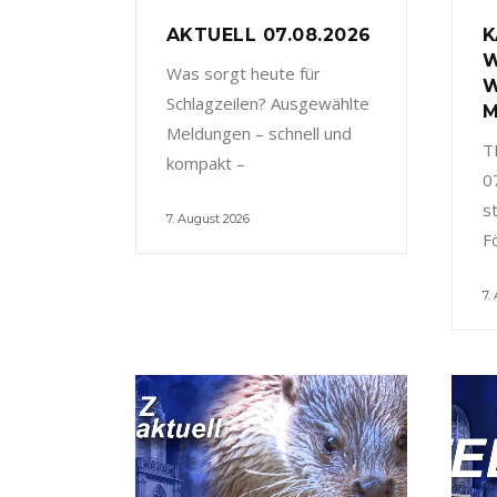
AKTUELL 07.08.2026
K
W
Was sorgt heute für
W
Schlagzeilen? Ausgewählte
M
Meldungen – schnell und
T
kompakt –
0
s
7. August 2026
F
7.