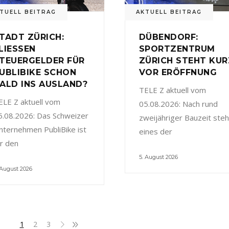
TUELL BEITRAG
AKTUELL BEITRAG
TADT ZÜRICH:
DÜBENDORF:
LIESSEN
SPORTZENTRUM
TEUERGELDER FÜR
ZÜRICH STEHT KUR
UBLIBIKE SCHON
VOR ERÖFFNUNG
ALD INS AUSLAND?
TELE Z aktuell vom
ELE Z aktuell vom
05.08.2026: Nach rund
5.08.2026: Das Schweizer
zweijähriger Bauzeit steh
nternehmen PubliBike ist
eines der
ür den
5. August 2026
 August 2026
1
2
3