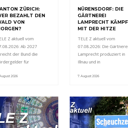
ANTON ZÜRICH:
NÜRENSDORF: DIE
ER BEZAHLT DEN
GÄRTNEREI
ALD VON
LAMPRECHT KÄMP
ORGEN?
MIT DER HITZE
ELE Z aktuell vom
TELE Z aktuell vom
7.08.2026: Ab 2027
07.08.2026: Die Gärtnere
treicht der Bund die
Lamprecht produziert in
ördergelder für
Illnau und in
 August 2026
7. August 2026