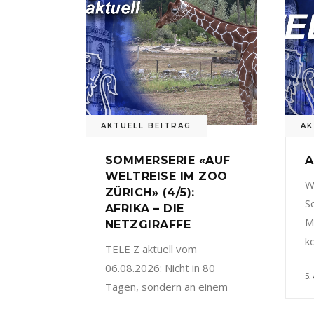
AKTUELL BEITRAG
AK
SOMMERSERIE «AUF
A
WELTREISE IM ZOO
W
ZÜRICH» (4/5):
S
AFRIKA – DIE
M
NETZGIRAFFE
k
TELE Z aktuell vom
06.08.2026: Nicht in 80
5.
Tagen, sondern an einem