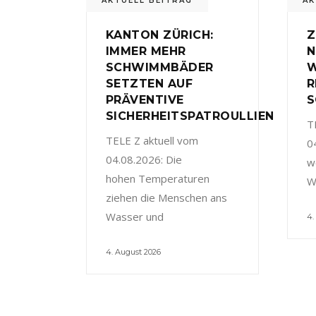
AKTUELL BEITRAG
AK
KANTON ZÜRICH:
Z
IMMER MEHR
N
SCHWIMMBÄDER
W
SETZTEN AUF
R
PRÄVENTIVE
S
SICHERHEITSPATROULLIEN
T
TELE Z aktuell vom
0
04.08.2026: Die
w
hohen Temperaturen
W
ziehen die Menschen ans
Wasser und
4.
4. August 2026