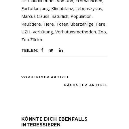
Dr. Claudia Rudolf von Roh
,
Erdmännchen
,
Fortpflanzung
,
Klimabilanz
,
Lebenszyklus
,
Marcus Clauss
,
natürlich
,
Population
,
Raubtiere
,
Tiere
,
Töten
,
überzählige Tiere
,
UZH
,
verhütung
,
Verhütunsmethoden
,
Zoo
,
Zoo Zürich
TEILEN:
VORHERIGER ARTIKEL
NÄCHSTER ARTIKEL
KÖNNTE DICH EBENFALLS
INTERESSIEREN