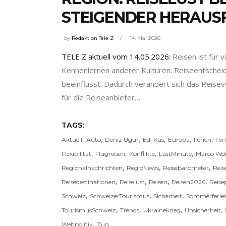
STEIGENDER HERAUS
by
Redaktion Tele Z
14. Mai 2026
TELE Z aktuell vom 14.05.2026:
Reisen ist für 
Kennenlernen anderer Kulturen. Reiseentscheid
beeinflusst. Dadurch verändert sich das Reise
für die Reiseanbieter…
TAGS:
,
,
,
,
,
,
Aktuell
Auto
Deniz Ugur
Edi Kus
Europa
Ferien
Fer
,
,
,
,
Flexibilität
Flugreisen
Konflikte
LastMinute
Marco Wölf
,
,
,
Regionalnachrichten
RegioNews
Reisebarometer
Reis
,
,
,
,
Reisedestinationen
Reiselust
Reisen
Reisen2026
Reise
,
,
,
Schweiz
SchweizerTourismus
Sicherheit
Sommerferie
,
,
,
,
TourismusSchweiz
Trends
Ukrainekrieg
Unsicherheit
,
Weltpolitik
Zug