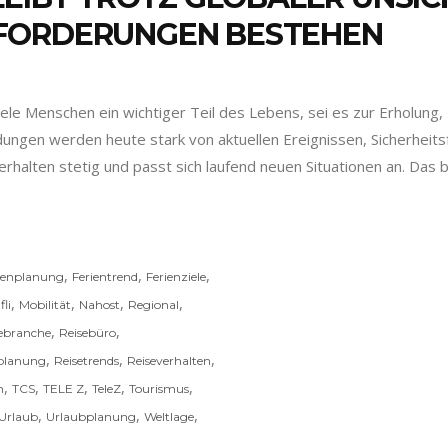
FORDERUNGEN BESTEHEN
viele Menschen ein wichtiger Teil des Lebens, sei es zur Erholu
ungen werden heute stark von aktuellen Ereignissen, Sicherheits
verhalten stetig und passt sich laufend neuen Situationen an. D
,
,
,
ienplanung
Ferientrend
Ferienziele
,
,
,
,
li
Mobilität
Nahost
Regional
,
,
ebranche
Reisebüro
,
,
,
planung
Reisetrends
Reiseverhalten
,
,
,
,
,
n
TCS
TELE Z
TeleZ
Tourismus
,
,
,
Urlaub
Urlaubplanung
Weltlage