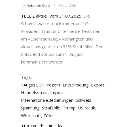
by
Redaktion Tele Z
31. Juli 2025
TELE Z aktuell vom 31.07.2025:
Die
Schweiz wartet noch immer auf US-
Präsident Trumps Urteil betreffend, der
am «Liberation Day» verhängten und
aktuell ausgesetzten 31% Strafzöllen. Der
Entscheid soll bis zum 1. August
kommuniziert werden…
Tags:
1August
,
31Prozent
,
Entscheidung
,
Export
,
Handelsstreit
,
Import
,
InternationaleBeziehungen
,
Schweiz
,
Spannung
,
Strafzölle
,
Trump
,
USPolitik
,
Wirtschaft
,
Zölle
TEILEN: