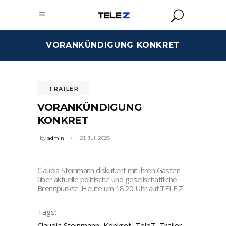
VORANKÜNDIGUNG KONKRET
TRAILER
VORANKÜNDIGUNG
KONKRET
by
admin
21. Juli 2025
Claudia Steinmann diskutiert mit ihren Gästen
über aktuelle politische und gesellschaftliche
Brennpunkte. Heute um 18.20 Uhr auf TELE Z
Tags:
Claudia Steinmann
,
Konkret
,
TeleZ
,
Trailer