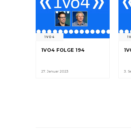
1VO4
1
1VO4 FOLGE 194
1V
27. Januar 2023
3. 