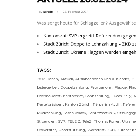
by
admin
26. Februar 2024
Was sorgt heute für Schlagzeilen? Ausgewählte 
Kantonsrat: SVP ergreift Referendum gegen
Stadt Zürich: Doppelte Lohnzahlung – ZKB z
Stadt Zürich: Ukraine Flaggen werden eingeh
TAGS:
,
,
,
175Millionen
Aktuell
Ausländerinnen und Ausländer
Bi
,
,
,
,
Ledergerber
Doppelzahlung
Februarlohn
Flagge
Fla
,
,
,
,
Hochbauamt
Kantonsrat
Lohnzahlung
Lucas Bally
,
,
Parteipräsident Kanton Zürich
Përparim Avdili
Refer
,
,
,
Rückzahlung
Sasha Volkov
Schutzstatus S
Sitzungsge
,
,
,
,
,
Stipendien
SVP
TELE Z
TeleZ
Thomas Forrer
Ukraine
,
,
,
,
Universität
Unterstützung
Wartefrist
ZKB
Zürcher K