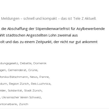
Meldungen – schnell und kompakt – das ist Tele Z Aktuell.
 die Abschaffung der Stipendienwartefrist für Asylbewerbende
ahlt städtischen Angestellten Lohn zweimal aus
olt und das zu einem Zeitpunkt, der nicht nur gut ankommt
,
,
ldungsgesetz
Debatte
Domenik
,
,
,
ggen
Gemeinderat
Grüne
,
,
,
Monika Bätschmann
News
Panne
,
,
,
endum
Region Zürich
Reis Luzhnica
,
,
,
lder
Solidarität
Stadt Zürich
,
,
Ukrainischer Verein Schweiz
,
antonalbank
Zürich