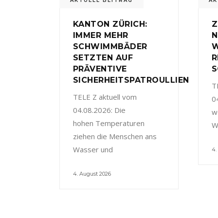
AKTUELL BEITRAG
AK
KANTON ZÜRICH:
Z
IMMER MEHR
N
SCHWIMMBÄDER
W
SETZTEN AUF
R
PRÄVENTIVE
S
SICHERHEITSPATROULLIEN
T
TELE Z aktuell vom
0
04.08.2026: Die
w
hohen Temperaturen
W
ziehen die Menschen ans
Wasser und
4.
4. August 2026