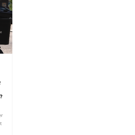
R
?
er
t