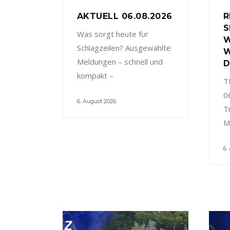
AKTUELL 06.08.2026
R
S
Was sorgt heute für
W
Schlagzeilen? Ausgewählte
W
Meldungen – schnell und
D
kompakt –
T
0
6. August 2026
T
M
6.