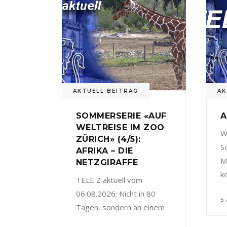
AKTUELL BEITRAG
AK
SOMMERSERIE «AUF
A
WELTREISE IM ZOO
W
ZÜRICH» (4/5):
S
AFRIKA – DIE
M
NETZGIRAFFE
k
TELE Z aktuell vom
06.08.2026: Nicht in 80
5.
Tagen, sondern an einem