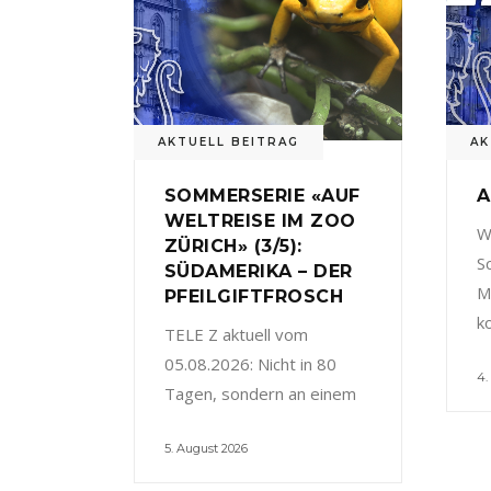
AKTUELL BEITRAG
AK
SOMMERSERIE «AUF
A
WELTREISE IM ZOO
W
ZÜRICH» (3/5):
S
SÜDAMERIKA – DER
M
PFEILGIFTFROSCH
k
TELE Z aktuell vom
05.08.2026: Nicht in 80
4.
Tagen, sondern an einem
5. August 2026