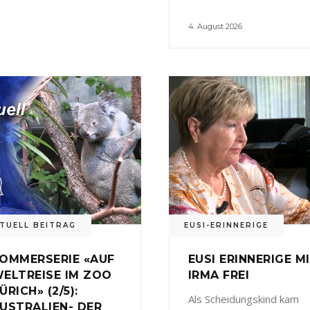
4. August 2026
TUELL BEITRAG
EUSI-ERINNERIGE
OMMERSERIE «AUF
EUSI ERINNERIGE M
ELTREISE IM ZOO
IRMA FREI
ÜRICH» (2/5):
Als Scheidungskind kam
USTRALIEN- DER