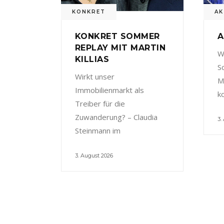
KONKRET
AK
KONKRET SOMMER
A
REPLAY MIT MARTIN
W
KILLIAS
S
Wirkt unser
M
Immobilienmarkt als
k
Treiber für die
Zuwanderung? – Claudia
3.
Steinmann im
3. August 2026