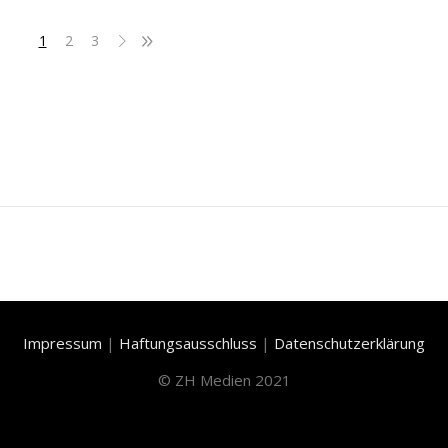
1
2
3
Impressum
|
Haftungsausschluss
|
Datenschutzerklärung
©
ZH Medien 2021