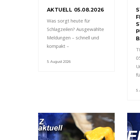
AKTUELL 05.08.2026
S
F
Was sorgt heute für
S
Schlagzeilen? Ausgewählte
P
Meldungen – schnell und
B
kompakt –
T
0
5. August 2026
U
f
5.