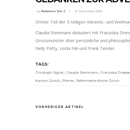
by
Redaktion Tele Z
12. Dezember 2020
Dritter Teil der 5-teiligen Advents- und Weih
Claudia Steinmann diskutiert mit Franziska Drie
Grossmünster über persönliche und philosophis
Nelly Patty, Linda Fäh und Frank Tender.
TAGS:
,
,
Christoph Sigrist
Claudia Steinmann
Franziska Driess
,
,
Kanton Zürich
Pfarrer
Reformierte Kirche Zürich
VORHERIGER ARTIKEL